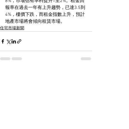
8%，市場佔有率料提升1至2%。租金回
報率在過去一年有上升趨勢，已達3.5到
4%，樓價下跌，而租金指數上升，預計
地產市場將會傾向租賃市場。
住宅市場新聞
See All
Recent Posts