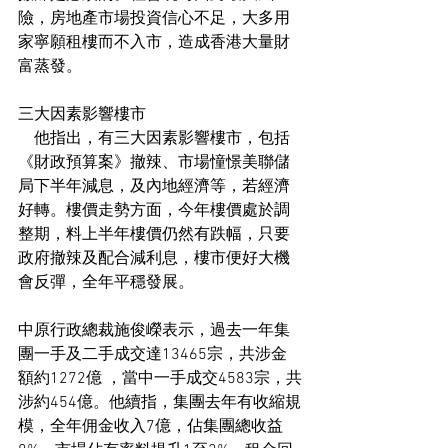
險，房地產市場投資信心不足，大多用
家寧願租樓而不入市，造成香港大量財
富蒸發。
三大因素影響樓市
　他指出，有三大因素影響樓市，包括
《財政預算案》撤辣、市場憧憬美聯儲
局下半年減息，及內地經濟等，若經濟
好轉。樓價走勢方面，今年樓價處於調
整期，料上半年樓價仍然有跌幅，只要
政府撤辣及配合減利息，樓市便好大機
會反彈，全年平穩發展。
中原行政總裁施俊嶸表示，過去一年集
團一手及二手成交達13465宗，共涉金
額約1272億 ，當中一手成交4583宗，共
涉約454億。他續指，集團去年有收縮規
模，全年佣金收入7億，佔集團總收益