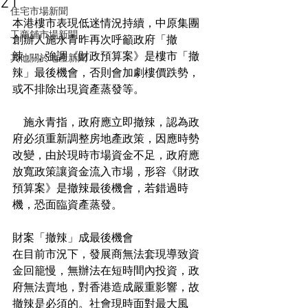
21
住宅市場新聞
本港樓市表現低迷情況持續，中原集團
工商舖市場新聞
創辦人施永青昨再次呼籲政府「撤
辣」，強調《財政預算案》是樓市「撤
其他關於地產新聞
辣」最後機會，否則會加劇樓價跌勢，
或不排除出現資產蒸發等。
　施永青指，政府應立即撤辣，認為政
府必須重新調整房地產政策，因應時勢
改變，由於現時市場資金不足，政府應
放寬政策讓資金流入市場，形容《財政
預算案》是撤辣最後機會，若錯過時
機，恐面臨資產蒸發。
財案「撤辣」成最後機會
在目前市況下，發展商無法套現導致資
金回籠慢，無辦法在短時間內投資，政
府無法賣地，對香港造成嚴重影響，故
撤辣是必須的。社會現時面對最大風