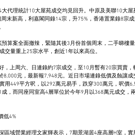
4大代理統計10大屋苑成交均見回升。中原及美聯10大屋
個周末新高，利嘉閣同錄14宗，升75%，香港置業錄8宗成
。
底預算案全面撤辣，緊隨其後3月份首個周末，二手睇樓
日成交量重上25宗水平，創近1年以來高位。
好，上周六、日連錄約7宗成交，至10月暫有20宗買賣
於8,000元，最新報7,948元。近日市場連錄低價及蝕讓
實用449平方呎，以292萬元易手，跌穿300萬元，呎價6,
1成，而同座同室高4層單位於今年9月以368萬元成交，
價低4%
深區域營業經理文家輝表示，7期景湖居4座高層H室，實用