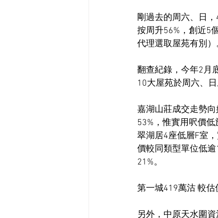
剛過去的周六、日，
按周升56%，創近5
代理選取屋苑有別）
翻查紀錄，今年2月
10大屋苑於周六、
嘉湖山莊成交走勢向
53%，惟實用呎價低
翠湖居4座低層F室，
價較同類型單位低逾
21%。
第一城419萬沽 較估
另外，中原天水圍資