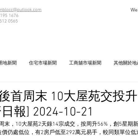
We
nblocc@outlook.com
195 1676
512 0565
用地新聞
住宅市場新聞
工商舖市場新聞
其他關於地
後首周末 10大屋苑交投升
報] 2024-10-21
末，10大屋苑2天錄14宗成交，按周升56%，創5星期
造價仍處低位，有2房戶低至292萬元易手，較同類單位低