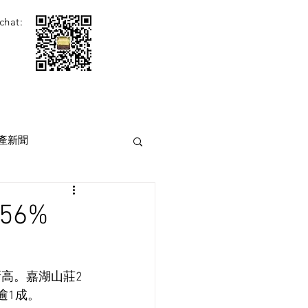
chat:
產新聞
56%
新高。嘉湖山莊2
逾1成。