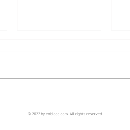
啟德澐璟4房大宅融合古今美
荃灣
學 [香港經濟日報] 2026-08-07
經濟日
由華潤置地（海外）及保利置業合
全‧
作的啟德澐璟，項目已經入伙，發
華懋
展商打造全新現樓海景4房示範單
成，
位，設計師以「Timeless Craft永
單位
恆工藝」為題，以傳統匠藝融合古
呎，
典與現代美學，締造別具一格的雋
住客
雅居停。 現樓示範單位設於澐璟
影室
第2座28樓A室，實用面積1,909平
苑基
© 2022 by enblocc.com. All rights reserved.
方呎，屬於4房雙套房間隔。單位
市、
附設私人獨立電梯大堂，倍添私隱
等，
度。玄關位置特選定制的馬賽克圖
連接