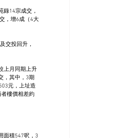
苑錄14宗成交，
交，增6成（4大
量及交投回升，
，較上月同期上升
成交，其中，3期
503元，上址造
兩者樓價相差約
面積547呎，3