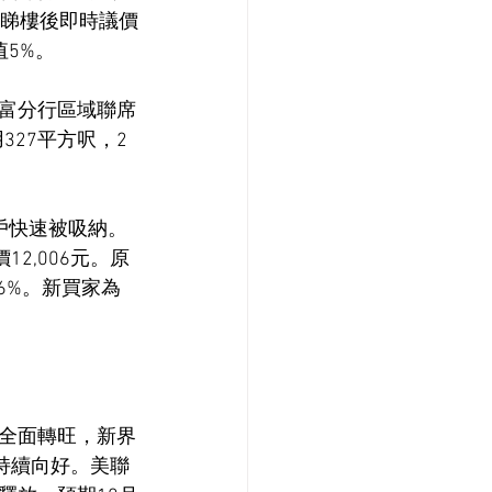
家睇樓後即時議價
值5%。
富分行區域聯席
27平方呎，2
戶快速被吸納。
2,006元。原
26%。新買家為
全面轉旺，新界
持續向好。美聯