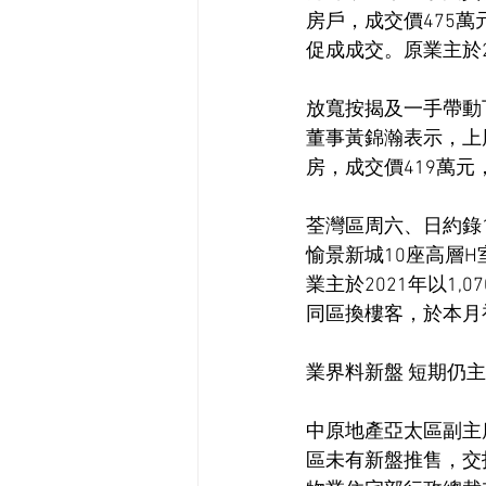
房戶，成交價475萬
促成成交。原業主於2
放寬按揭及一手帶動
董事黃錦瀚表示，上周
房，成交價419萬元
荃灣區周六、日約錄
愉景新城10座高層H
業主於2021年以1
同區換樓客，於本月
業界料新盤 短期仍
中原地產亞太區副主
區未有新盤推售，交