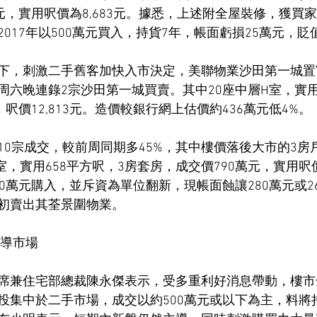
元，實用呎價為8,683元。據悉，上述附全屋裝修，獲買
017年以500萬元買入，持貨7年，帳面虧損25萬元，貶
下，刺激二手舊客加快入市決定，美聯物業沙田第一城置
六晚連錄2宗沙田第一城買賣。其中20座中層H室，實用3
，呎價12,813元。造價較銀行網上估價約436萬元低4%。
10宗成交，較前周同期多45%，其中樓價落後大市的3房
室，實用658平方呎，3房套房，成交價790萬元，實用呎價1
,070萬元購入，並斥資為單位翻新，現帳面蝕讓280萬元或
初賣出其荃景圍物業。
主導市場
席兼住宅部總裁陳永傑表示，受多重利好消息帶動，樓市
投集中於二手市場，成交以約500萬元或以下為主，料將