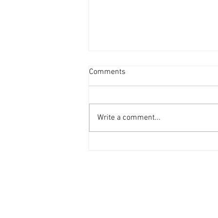
投資者提早收割 [香港經濟日
Comments
報] 2026-08-07
二手住宅市場由今年6月開始步入
整固期，交投急挫，業主持價強硬
Write a comment...
之下，樓價輕微回落，惟市場仍有
短炒成交，莫非投資者看淡後市、
現階段見仍有得賺就先行套現離
場？ 從各主要代理行按周進行成
交統計來看，利嘉閣50指標屋
苑，由今年1月至5月，期間按周
成交量均達100宗以上（除2月16
日當周因正值農曆新年僅錄53宗
外），最高紀錄為1月份最後1星