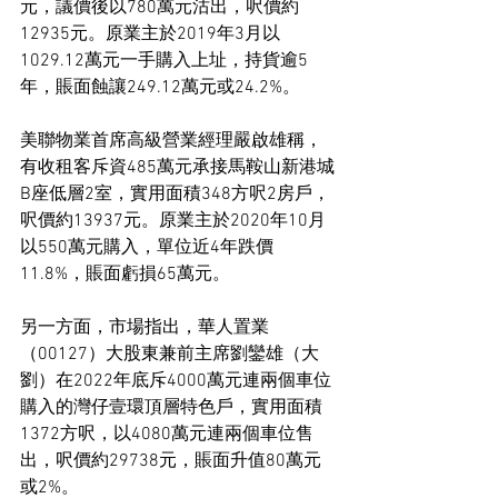
元，議價後以780萬元沽出，呎價約
12935元。原業主於2019年3月以
1029.12萬元一手購入上址，持貨逾5
年，賬面蝕讓249.12萬元或24.2%。
美聯物業首席高級營業經理嚴啟雄稱，
有收租客斥資485萬元承接馬鞍山新港城
B座低層2室，實用面積348方呎2房戶，
呎價約13937元。原業主於2020年10月
以550萬元購入，單位近4年跌價
11.8%，賬面虧損65萬元。
另一方面，市場指出，華人置業
（00127）大股東兼前主席劉鑾雄（大
劉）在2022年底斥4000萬元連兩個車位
購入的灣仔壹環頂層特色戶，實用面積
1372方呎，以4080萬元連兩個車位售
出，呎價約29738元，賬面升值80萬元
或2%。