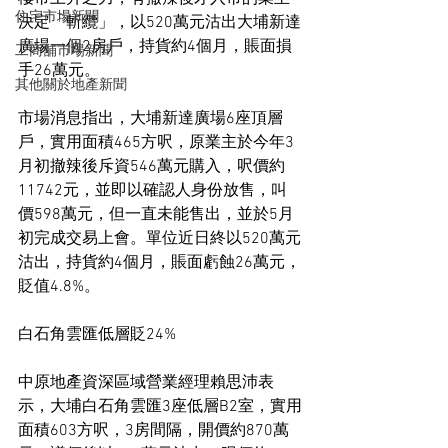
住宅市場新聞
決定「斬纜」，以520萬元沽出大埔新達
廣場一個2房戶，持貨約4個月，賬面損
工商舖市場新聞
手26萬元。
其他關於地產新聞
市場消息指出，大埔新達廣場6座頂層
戶，實用面積465方呎，原業主於今年3
月初撤辣後斥資546萬元購入，呎價約
11742元，並即以確認人身份放售，叫
價598萬元，但一直未能售出，並於5月
初完成交易上會。單位近日終以520萬元
沽出，持貨約4個月，賬面虧蝕26萬元，
貶值4.8%。
白石角雲匯低層貶24%
中原地產資深區域營業經理賴思沛表
示，大埔白石角雲匯3座低層B2室，實用
面積603方呎，3房間隔，開價約870萬