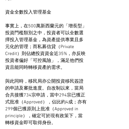
資金全數投入管理基金
事實上，在500萬新西蘭元的「增長型」
投資門檻類別之中，投資者可以全數選
擇投入管理基金，為資產提供專業且多
元化的管理；而私募信貸（Private 
Credit）則佔總投資資金近35%，亦反映
投資者偏好「可控風險」，滿足他們投
資且能同時轉移資產的需求。
與此同時，移民局亦公開投資移民簽證
的申請及審批進度。自改制以來，當局
合共接獲734宗申請，當中294宗已獲正
式批准（Approved），佔比約4成；亦有
299個已獲原則上批准（Approved in 
principle），確定可於現有政策下，當
轉移資金即可取得身份。