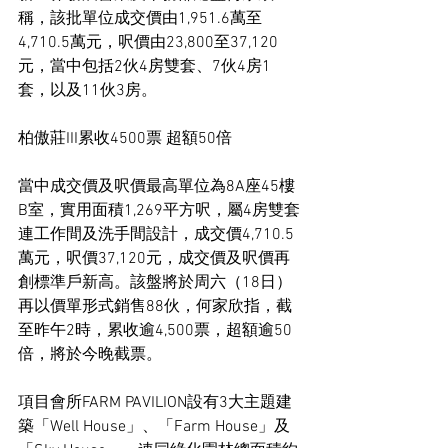
稱，該批單位成交價由1,951.6萬至
4,710.5萬元，呎價由23,800至37,120
元，當中包括2伙4房雙套、7伙4房1
套，以及11伙3房。
柏傲莊III累收4500票 超額50倍
當中成交價及呎價最高單位為8A座45樓
B室，實用面積1,269平方呎，屬4房雙套
連工作間及洗手間設計，成交價4,710.5
萬元，呎價37,120元，成交價及呎價再
創標準戶新高。該盤將於周六（18日）
再以價單形式銷售88伙，何家欣指，截
至昨午2時，累收逾4,500票，超額逾50
倍，將於今晚截票。
項目會所FARM PAVILION設有3大主題建
築「Well House」、「Farm House」及