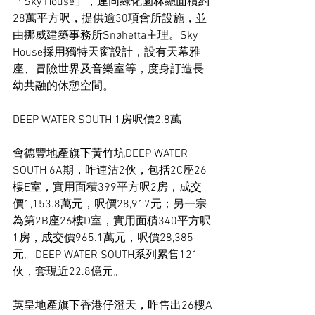
「Sky House」，連同綠化園林總面積約
28萬平方呎，提供逾30項會所設施，並
由挪威建築事務所Snøhetta主理。Sky 
House採用獨特天窗設計，設有天幕雅
座、冒險世界及音樂室等，度身訂造長
幼共融的休憩空間。
DEEP WATER SOUTH 1房呎價2.8萬
會德豐地產旗下黃竹坑DEEP WATER 
SOUTH 6A期，昨連沽2伙，包括2C座26
樓E室，實用面積399平方呎2房，成交
價1,153.8萬元，呎價28,917元；另一宗
為第2B座26樓D室，實用面積340平方呎
1房，成交價965.1萬元，呎價28,385
元。DEEP WATER SOUTH系列累售121
伙，套現近22.8億元。
英皇地產旗下香港仔澄天，昨售出26樓A