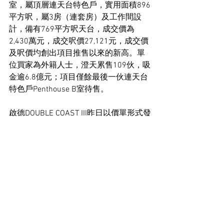
室，屬頂層連天台特色戶，實用面積896
平方呎，屬3房（連套房）及工作間設
計，備有769平方呎天台，成交價為
2,430萬元，成交呎價27,121元，成交價
及呎價圴創出項目推售以來的新高。單
位買家為外籍人士，澄天累售109伙，吸
金逾6.8億元；項目僅餘最後一伙連天台
特色戶Penthouse B室待售。
啟德DOUBLE COAST III昨日以價單形式發
售32伙，即售出27伙，套現近2億元。
住宅市場新聞
See All
Recent Posts