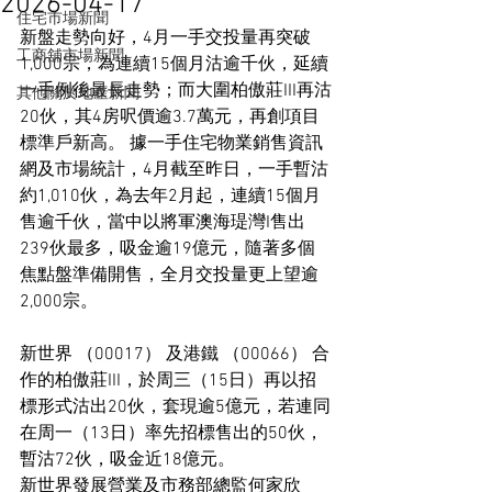
2026-04-17
住宅市場新聞
新盤走勢向好，4月一手交投量再突破
工商舖市場新聞
1,000宗，為連續15個月沽逾千伙，延續
一手例後最長走勢；而大圍柏傲莊III再沽
其他關於地產新聞
20伙，其4房呎價逾3.7萬元，再創項目
標準戶新高。 據一手住宅物業銷售資訊
網及市場統計，4月截至昨日，一手暫沽
約1,010伙，為去年2月起，連續15個月
售逾千伙，當中以將軍澳海瑅灣I售出
239伙最多，吸金逾19億元，隨著多個
焦點盤準備開售，全月交投量更上望逾
2,000宗。
新世界 （00017） 及港鐵 （00066） 合
作的柏傲莊III，於周三（15日）再以招
標形式沽出20伙，套現逾5億元，若連同
在周一（13日）率先招標售出的50伙，
暫沽72伙，吸金近18億元。
新世界發展營業及市務部總監何家欣