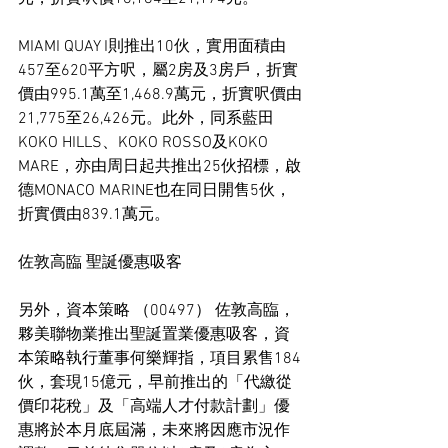
MIAMI QUAY I則推出10伙，實用面積由
457至620平方呎，屬2房及3房戶，折實
價由995.1萬至1,468.9萬元，折實呎價由
21,775至26,426元。此外，同系藍田
KOKO HILLS、KOKO ROSSO及KOKO 
MARE，亦由周日起共推出25伙招標，啟
德MONACO MARINE也在同日開售5伙，
折實價由839.1萬元。
佐敦高臨 聖誕優惠吸客
另外，資本策略 （00497） 佐敦高臨，
夥美聯物業推出聖誕置業優惠吸客，資
本策略執行董事何樂輝指，項目累售184
伙，套現15億元，早前推出的「代繳從
價印花稅」及「高端人才付款計劃」優
惠將於本月底屆滿，未來將因應市況作