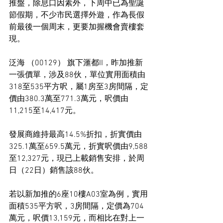
推盤，除息口因素外，下周中已為聖誕
節假期，不少市民選擇外遊，作為長假
前最後一個周末，更要加握機會賣樓套
現。
泛海 （00129） 旗下滙都II，昨加推新
一張價單，涉及88伙，單位實用面積由
318至535平方呎，屬1房至3房間隔，定
價由380.3萬至771.3萬元，呎價由
11,215至14,417元。
發展商維持最高14.5%折扣，折實價由
325.1萬至659.5萬元，折實呎價由9,588
至12,327元，現已上載銷售安排，於周
日（22日）銷售該88伙。
若以新加推的6座10樓A03室為例，實用
面積535平方呎，3房間隔，定價為704
萬元，呎價13,159元，而相比在對上一