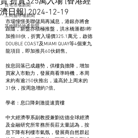
賣 折實325萬入場 [香港經
住宅市場新聞
濟日報] 2024-12-19
工商舖市場新聞
市場憧憬美聯儲局再減息，港銀亦將會
其他關於地產新聞
跟隨，新盤亦積極推盤，洪水橋滙都II昨
加推88伙，折實入場價325.1萬元，啟德
DOUBLE COAST及MIAMI QUAY等4個東九
龍項目，即加推共60伙銷售。
按息回落已成趨勢，供樓負擔降，增加
買家入市動力，發展商看準時機，本周
末約有逾250伙推出，遠高於上周末的
31伙，按周急增約7倍。
學者：息口降刺激提速賣樓
中大經濟學系副教授兼劉佐德全球經濟
及金融研究所常務所長莊太量認為，按
息下降有利樓市氣氛，發展商自然群起