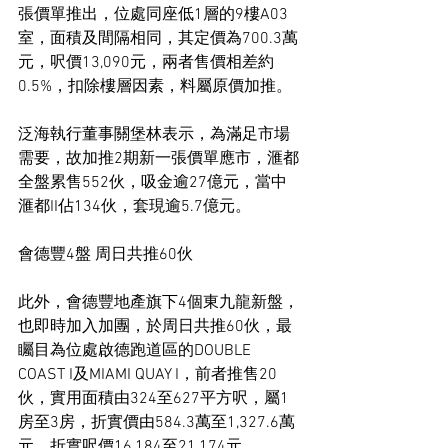
張價單推出，位處同座低1層的9樓A03
室，面積及間隔相同，其定價為700.3萬
元，呎價13,090元，兩者售價相差約
0.5%，扣除樓層因素，料屬原價加推。
泛海執行董事關堡林表示，為滿足市場
需要，故加推2期新一張價單應市，滙都
全盤累售552伙，吸金逾27億元，當中
滙都II佔134伙，套現逾5.7億元。
會德豐4盤 周日共推60伙
此外，會德豐地產旗下4個東九龍新盤，
也即時加入加團，於周日共推60伙，最
矚目為位處啟德跑道區的DOUBLE 
COAST I及MIAMI QUAY I，前者推售20
伙，實用面積由324至627平方呎，屬1
房至3房，折實價由584.3萬至1,327.6萬
元，折實呎價16,184至21,174元。