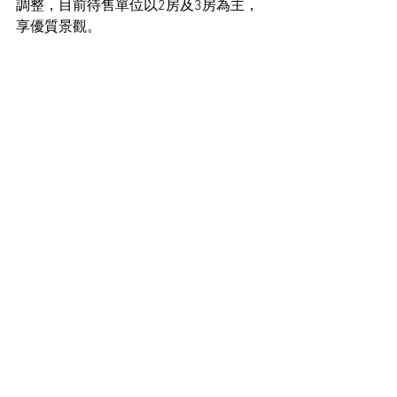
調整，目前待售單位以2房及3房為主，
享優質景觀。
美聯物業住宅部行政總裁布少明指，首5
名經該行購入高臨一手單位的買家，可
獲贈2萬元置業旅遊禮券。
住宅市場新聞
See All
Recent Posts