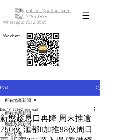
電郵:
enblocc@outlook.com
電話:
2195 1676
Whatsapp:
9512 0565
Wechat:
Post
所有地產新聞
Dec 19, 2024
2 min read
所有地產新聞
新盤趁息口再降 周末推逾
地產政策新聞
250伙 滙都II加推88伙周日
用地新聞