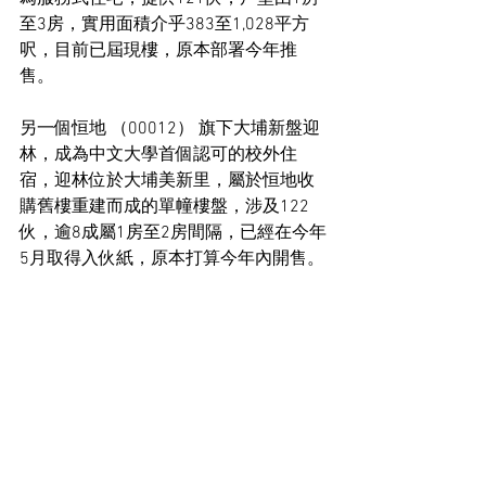
至3房，實用面積介乎383至1,028平方
呎，目前已屆現樓，原本部署今年推
售。
另一個恒地 （00012） 旗下大埔新盤迎
林，成為中文大學首個認可的校外住
宿，迎林位於大埔美新里，屬於恒地收
購舊樓重建而成的單幢樓盤，涉及122
伙，逾8成屬1房至2房間隔，已經在今年
5月取得入伙紙，原本打算今年內開售。
合計又是243伙已落成現樓變成出租項
目，下季相關數字幾可肯定再升。
住宅市場新聞