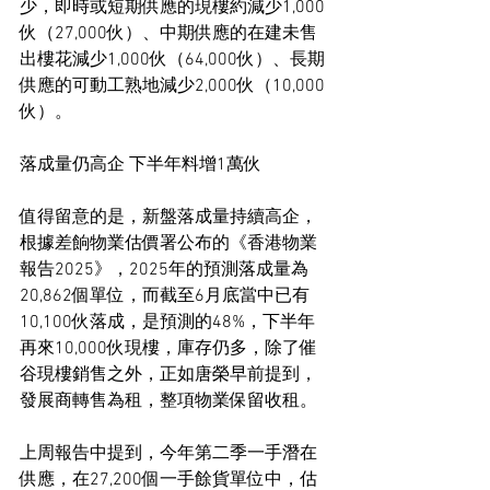
少，即時或短期供應的現樓約減少1,000
伙（27,000伙）、中期供應的在建未售
出樓花減少1,000伙（64,000伙）、長期
供應的可動工熟地減少2,000伙（10,000
伙）。
落成量仍高企 下半年料增1萬伙
值得留意的是，新盤落成量持續高企，
根據差餉物業估價署公布的《香港物業
報告2025》，2025年的預測落成量為
20,862個單位，而截至6月底當中已有
10,100伙落成，是預測的48%，下半年
再來10,000伙現樓，庫存仍多，除了催
谷現樓銷售之外，正如唐榮早前提到，
發展商轉售為租，整項物業保留收租。
上周報告中提到，今年第二季一手潛在
供應，在27,200個一手餘貨單位中，估