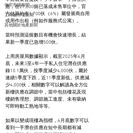
住宅市場新聞
應，在27,600個已落成未售單位中，官
方估算約有1,700伙（6%）屬發展商自用
工商舖市場新聞
或用作出租（例如作服務式公寓）。
其他關於地產新聞
當時預測這個數目有機會快速增長，結
果新一季度已急增500伙。
上周房屋局數據顯示，截至2025年6月
底，未來3至4年一手私人住宅潛在供應
錄10.1萬伙，按季度減少4,000伙，屬於
連續5季度下跌，近11季度新低。供應減
少4,000伙，相關數字可以解讀為全方位
新樓供應在調節中，當中包括樓花及現
樓銷售理想、調節施工進度、未有吸納
可即時動工熟地等等。
如果以變成現樓為指標，6月底數字可以
看到一手潛在供應在短中長期都有減