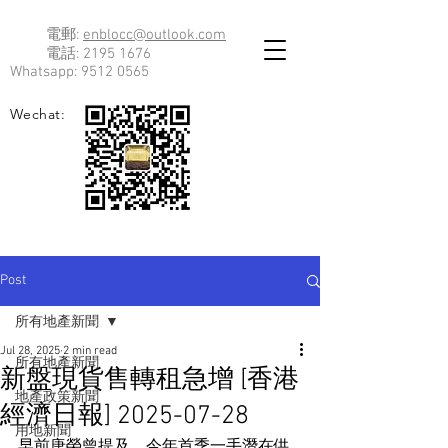
電郵:
enblocc@outlook.com
電話:
2195 1676
Whatsapp:
9512 0565
Wechat:
Post
所有地產新聞
Jul 28, 2025
2 min read
所有地產新聞
新盤現貨售轉租急增 [香港
地產政策新聞
經濟日報] 2025-07-28
用地新聞
早前唐榮曾提及，今年首季一手潛在供