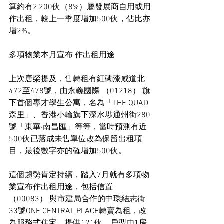
算約有2,200伙（8%）屬發展商自用或用
作出租，較上一季度增加500伙，佔比亦
增2%。
多項物業本月宣布 作出租用途
上次唐榮提及，售轉租有紅磡漆咸道北
472至478號，由永義國際 （01218） 旗
下首個專才學生公寓，名為「THE QUAD
森里」、香港小輪旗下深水埗通州街280
號「東華‧南昌匯」等等，當時預測有近
500伙已落成未售單位改為保留出租項
目，最後數字亦的確增加500伙。
這個趨勢肯定持續，踏入7月就有多項物
業宣布作出租用途，包括信置 
（00083） 與市建局合作的中環結志街
33號ONE CENTRAL PLACE轉賣為租，改
為服務式住宅，提供121伙，戶型由1房