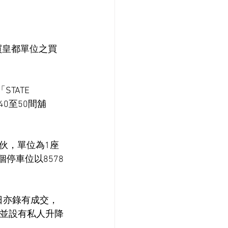
買皇都單位之買
ATE 
40至50間舖
伙，單位為1座
個停車位以8578
日亦錄有成交，
，並設有私人升降