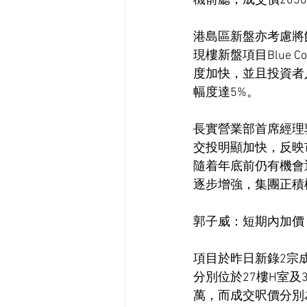
機前廳，成交價2050
港島區新盤亦考慮將
現樓新盤項目Blue 
度加快，並且投資者
幅度達5%。
長實營業部首席經理郭子
交投明顯加快，反映
隨着年底前仍有機會
逐步增強，集團正積
郭子威：短期內加價
項目於昨日新錄2宗
分別位於27樓H室及3
萬，而成交呎價分別為