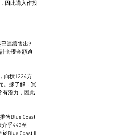
，因此購入作投
一起已連續售出9
，累計套現金額逾
面積1224方
0元。據了解，買
常有潛力，因此
ue Coast 
介乎443至
 Coast II