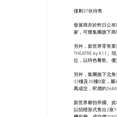
僅剩37伙待售
發展商亦於昨日公布
家，可獲集團旗下商
另外，新世界零售業務
THEATRE by 
位，以特色餐飲、優
另外，集團旗下北角
33樓及35樓B室，屬
萬成交，呎價約368
新世界夥拍帝國、資
以招標形式售出2座7