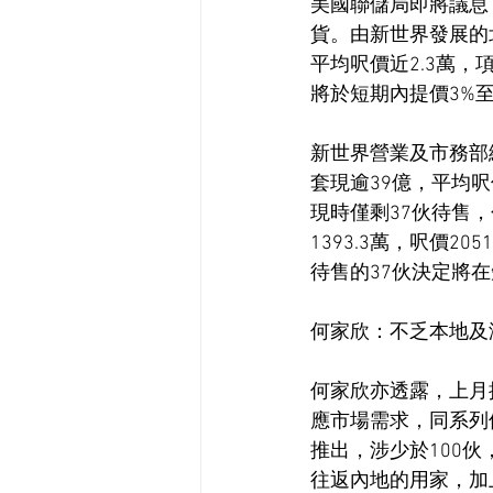
美國聯儲局即將議息
貨。由新世界發展的
平均呎價近2.3萬，
將於短期內提價3%至
新世界營業及市務部
套現逾39億，平均
現時僅剩37伙待售，
1393.3萬，呎價
待售的37伙決定將在
何家欣：不乏本地及
何家欣亦透露，上月推出
應市場需求，同系列
推出，涉少於100
往返內地的用家，加