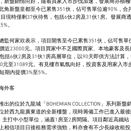
，新盤銷情向好，隨着買家入市步伐加速，發展商亦積極
北角新盤皇都至今已累售351伙，佔可售單位逾90%，合
項目現時僅剩37伙待售，包括6伙2房及31伙1房。發展商
5%。
總監何家欣表示，項目開售至今已累售351伙，佔可售單位
呎價近23000元。項目買家中不乏國際買家、本地豪客及
包括6伙2房及31伙1房高層單位，以90天即供方法計算，售
20510元至31089元。有見樓市氣氛向好，投資客及用家入
短期內提價3%至5%。
海外客
的位於九龍城「BOHEMIAN COLLECTION」系列新
位於西九龍廣東道的全新樓盤，現時籌備工作已進入最後
伙，主打中小型單位，涵蓋1房至2房間隔。項目鄰近高鐵
上相信項目日後租務需求強勁，料亦會有不少長線收租投