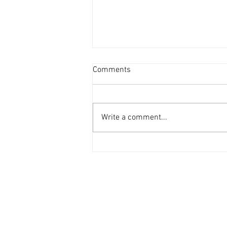
新盤平均面積見回升 [香港經
Comments
濟日報] 2026-08-06
港府正編制首份五年規劃，早前本
報社論就提到房屋部分，五年規劃
Write a comment...
的房屋指標不應只停留於「興建多
少個單位」的數量層面，而應涵蓋
人均居住面積、公營房屋質素標準
等指標。 早前有機構發表報告指
出，香港住宅平均面積過去30年
不升反降，未來經濟學院報告當中
提到，香港平均住戶人數由1995
年約3.6人，下降至2024年約2.6
人。若以同期新落成單位的平均面