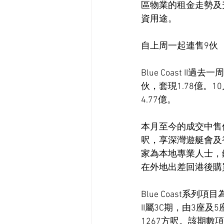
區物業的租金走勢及
資用途。
自上周一起連售9伙
Blue Coast 
伙，套現1.78億。1
4.77億。
本月至今的成交中售價
呎，享深灣遊艇會及香
家為本地專業人士，
在外地出差回港後購
Blue Coast系
II屬3C期，由3座
1267方呎。該期數項