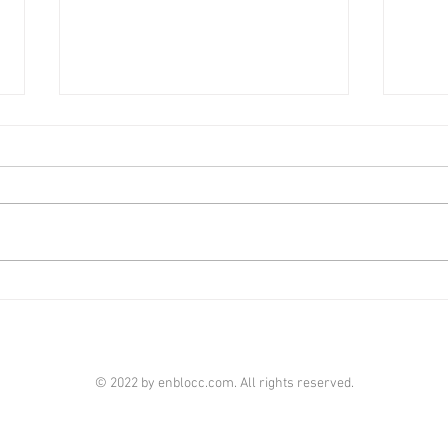
大埔上然享翠綠景營造悠然山
佐敦
居氛圍 [香港經濟日報] 2026-
售意
08-06
日報]
萬科香港旗下大埔上然已屆現樓，
政府
項目設兩個現樓示範單位。其中一
生名
個四房單位以淺木色為主調，睡房
吸引
與客廳同向，均享翠綠山景，營造
街9
一個悠然的山居生活氛圍。 該單
千萬
位位於第2座17樓A1室，屬四房連
元。
套房間隔。實用面積873平方呎，
級資
連39平方呎的露台及工作平台，
委託
© 2022 by enblocc.com. All rights reserved.
面向東南，引入充沛自然光綫及翠
為佐
綠山景，令空間明亮通透。 客飯
地標
廳長約6.2米，闊約3米，兩側牆身
1,3