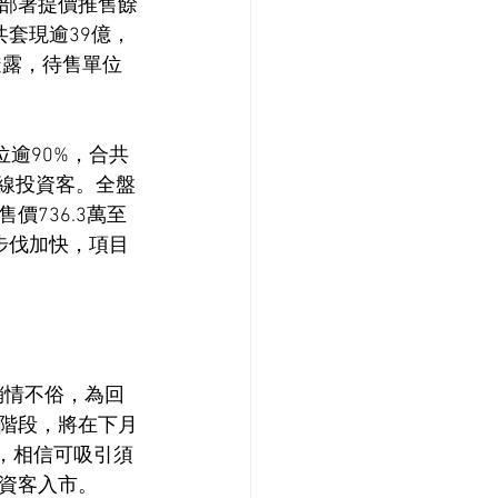
部署提價推售餘
共套現逾39億，
透露，待售單位
逾90%，合共
長線投資客。全盤
價736.3萬至
市步伐加快，項目
盤銷情不俗，為回
階段，將在下月
站，相信可吸引須
資客入市。