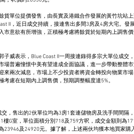
萬，呎價約26350元。
餘貨單位提價發售，由長實及港鐵合作發展的黃竹坑站上
Coast II，近日成交持續，接連售出多間3房及4房大宅。
入市意欲有所增強，正積極考慮將餘貨於短期內上調售價
威表示，Blue Coast II一周接連錄得多宗大單位成
市場普遍憧憬中美有望達成全面協議，進一步帶動整體市
迎來兩次減息，市場上不少投資者將資金轉投向物業市場
極考慮在短期內上調售價，預期調整幅度達5%。
成交，售出的2伙單位均為3房1套連儲物房及洗手間間隔
1樓G室，單位面積分別718及759方呎，成交金額則為1719.
23946及24920元。據了解，上述兩伙均獲本地買家