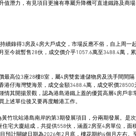
升值潛力，有見項目更擁有專屬升降機可直達鐵路及商場
II過去一周持續錄得3房及4房大戶成交，市場反應不俗，自上周
0月至今就暫售28伙，成交價介乎1057.6萬至3488.4萬
最高位3座28樓B室，屬4房雙套連儲物房及洗手間間隔，
港仔海灣雙海景，成交金額3488.4萬，成交呎價2850
鍾情其開揚景觀，認為港島港鐵上蓋的優質高層4房戶非
買上述單位後又要再度離港工作。
列項目為黃竹坑站港島南岸的第3期發展項目，分兩期發展。是次推售Bl
及5座住宅大廈組成，共提供558伙，涵蓋2房至4房單位，面積
目預計關鍵日期為2026年2月底，樓花期約4個月左右。至於Blue