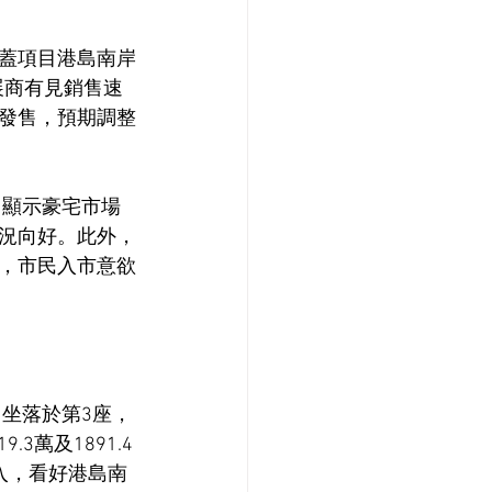
蓋項目港島南岸
發展商有見銷售速
發售，預期調整
交，顯示豪宅市場
況向好。此外，
，市民入市意欲
，坐落於第3座，
3萬及1891.4
購入，看好港島南