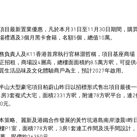
項目最新置業優惠，凡於本月31日至11月30日期間，購
場禮遇及3個月黑卡會籍，名額5個，總值10萬。
負責人及K11香港首席執行官林灝哲稱，項目基座商場「ST
K11」現正招租，商場設4層高，總樓面面積約8.5萬方呎，可提供
質生活品味及文化體驗商戶為主，預計2027年啟用。
半山大型豪宅項目柏蔚山昨日以招標形式售出項目最後一
4房3套複式大宅，面積2331方呎，附連78方呎平台，連2
00元。
本策略、麗新及港鐵合作發展的黃竹坑港島南岸滶晨II昨
樓P1室，面積778方呎，3房1套連工作間及洗手間設計