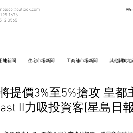
We
nblocc@outlook.com
195 1676
512 0565
用地新聞
住宅市場新聞
工商舖市場新聞
其他關於地
將提價3%至5%搶攻 皇都
Coast II力吸投資客[星島日報]