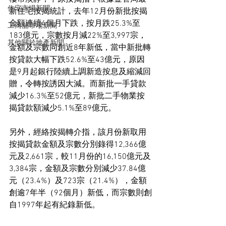
住宅市場新聞
新住宅按揭統計，去年12月份新批按揭
金額連續4個月下跌，按月跌25.3%至
工商舖市場新聞
183億元，宗數按月減22%至3,997宗，
其他關於地產新聞
金額及宗數同創近8年新低，當中新批轉
按貸款大幅下跌52.6%至43億元，原因
是9月起銀行陸續上調新造按息及縮減回
贈，令轉按誘因大減。而新批一手貸款
減少16.3%至52億元，新批二手物業按
揭貸款額減少5.1%至89億元。
另外，經絡按揭轉介指，該月份新取用
按揭貸款金額及宗數分別錄得12,366億
元及2,661宗，較11月份的16,150億元及
3,384宗，金額及宗數分別減少37.84億
元（23.4%）及723宗（21.4%），金額
創逾7年半（92個月）新低，而宗數則創
自1997年起有紀錄新低。