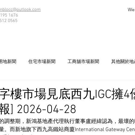
We
nblocc@outlook.com
195 1676
512 0565
用地新聞
住宅市場新聞
工商舖市場新聞
其他關於地
字樓市場見底西九IGC擁4優
 2026-04-28
的調整期，新鴻基地產代理執行董事盧經緯認為，最壞的
地旗下西九高鐵站商廈International Gateway Cen