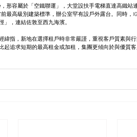
優勢，形容屬於「空鐵聯運」，大堂設扶手電梯直達高鐵站連
當前最高級別建築標準，辦公室罕有設戶外露台。同時，IGC
徑」，連結佐敦至西九海濱。
經緯指，新地在選擇租戶時非常嚴謹，重視客戶質素與行
比起追求短期的最高租金或加租，集團更傾向於與優質客