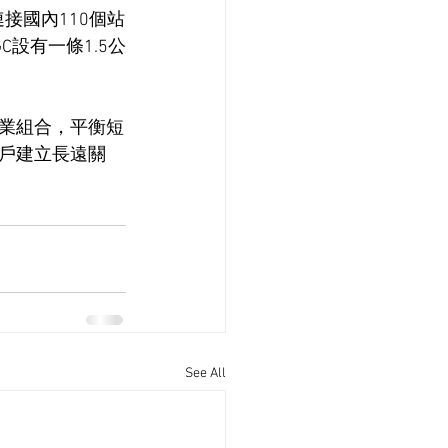
接國內110個站
設有一條1.5公
業組合，平衡短
戶建立長遠關
See All