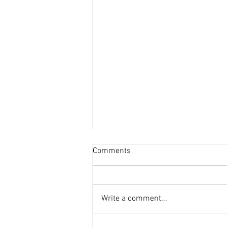
資產重估派Vs防守現金流派
Comments
[香港經濟日報] 2026-08-07
2026年第二季的大額物業投資市
場，正迎來近年少見的「雙軌定
Write a comment...
價」新局。 隨着高息環境逐漸被
市場消化，機構資金與實力買家對