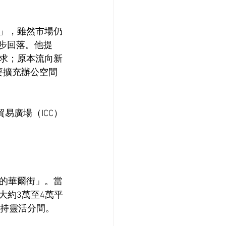
」，雖然市場仍
步回落。他提
求；原本流向新
要擴充辦公空間
易廣場（ICC）
。
的華爾街」。當
大約3萬至4萬平
支持靈活分間。