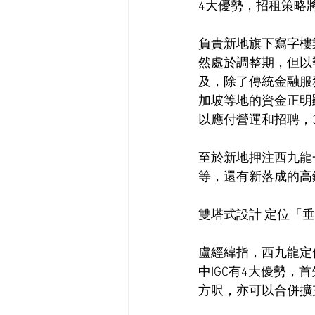
4大優勢，招租策略
負責新地旗下寫字樓
然處於調整期，但以
及，除了傳統金融服
加坡等地的資金正明
以應付營運和招聘，
至於新地押注西九龍
等，還有新落成的高鐵
雙塔式設計 定位「
盧經緯指，西九龍定
中IGC有4大優勢
方呎，亦可以合併擴