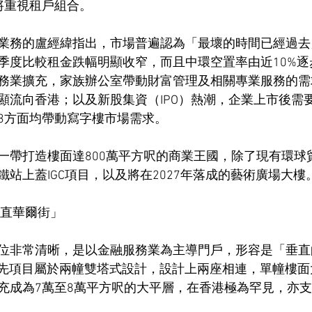
將重視租戶組合。
業務的盧經緯指出，市場普遍認為「最壞的時間已經過去
季度比較租金跌幅明顯收窄，而且中環空置率由近10%逐
務業擴充，家族辦公室帶動財富管理及相關專業服務的需
顯流向香港；以及新股集資（IPO）熱潮，企業上市後需
3方面均帶動寫字樓市場需求。
一帶打造樓面達800萬平方呎的商業王國，除了現有環球貿
站上蓋IGC項目，以及將在2027年落成的藝術廣場大樓
垂直華爾街」
位非常清晰，是以金融服務業為主導門戶，形容是「垂直
，首先項目屬於兩幢雙塔式設計，設計上兩座相連，單幢樓面
充成為7萬至8萬平方呎的大平層，在香港極為罕見，亦