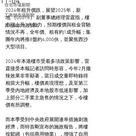
11-04
住宅市場新聞
2024年租升價跌，展望2025年，新
工商舖市場新聞
地 （00016） 副董事總經理雷霆指，樓
市現上升3大動力，預期樓價與租金背馳
其他關於地產新聞
情況不再，全年價、租有約1成升幅；集
團年內將推8盤約4,000伙，並聚焦西沙
大型項目。
2024年本港樓市受着多項政策影響，雷
霆接受本報記者訪問時形容，今年2月撤
辣效果非常顯著，當日成交量即時錄得
相當大升幅，樓價表現理想，及至第三
季受內地經濟及本地股市低迷影響，加
上部分二手業主急售的情況之下，令樓
價有所調整。
而本季受到中央政府展開連串措施刺激
經濟，而特首剛宣布的施政報告，將樓
按鬆綁（包括商用物業），增強了自用