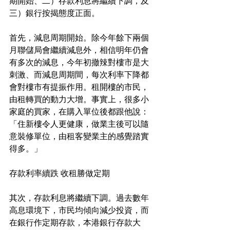
期開始、二）存款利息將繼續下調，及
三）銀行按揭態度正面。
首先，減息周期開始。除今年餘下兩個
月聯儲局會繼續減息外，相信明年仍會
有多次的減息，今年初撤辣對樓市是大
刺激、而減息周期間，每次利率下降都
會對樓市有提振作用。租開樓的市民，
由租轉買的動力大增。事實上，很多小
家庭的買家，在購入單位後都跟他說：
「住新樓令人更健康，做業主後可以隨
意裝修單位，由租客變業主的感覺踏實
得多。」
存款利率續跌 收租勝做定期
其次，存款利息將繼續下調。過去數年
高息環境下，市民均傾向減少投資，而
在銀行作定期存款，本港銀行存款大