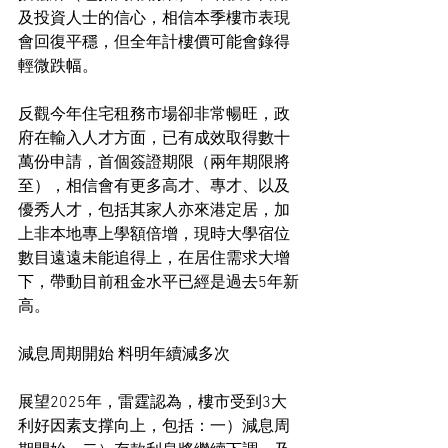
及投資人士的信心，相信本季樓市表現
會回復平穩，但全年計樓價可能會錄得
輕微跌幅。
反觀今年住宅租務市場卻非常暢旺，政
府在輸入人才方面，已有成效取得數十
萬份申請，首個簽證期限（兩年期限將
至），相信會有更多高才、專才、以及
優秀人才，包括其家人亦來港定居，加
上非本地專上學額倍增，現時大學宿位
數目遠遠未能追得上，在居住需求大增
下，帶動目前租金水平已經是過去5年新
高。
減息周期開始 料明年續減多次
展望2025年，雷霆認為，樓市受到3大
利好因素支撑向上，包括：一）減息周