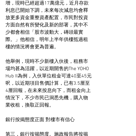
增，現時已經超過17萬億元，近月存款
利息已開始下調，未來每次減息均會釋
放更多資金重整資產配置，市民對投資
方面自然有所變化及新的部署，其中不
少都會相信「股市波動大，磚頭最實
際。」他相信，明年上半年供樓抵過租
樓的情況將會更為普遍。
他舉例，現時不少新樓入伙後，租務市
場均甚為活躍，以近期開售的The YOHO 
Hub II為例，入伙單位租金可達40至45元
呎，以近期項目售價計算，已有3.5厘至
4厘回報，在未來按息向下，而租金向上
情況下，不少市民已洞悉先機，購入物
業收租，換取正回報。
銀行按揭態度正面 對樓市有信心
第三，銀行按揭態度。施政報告將按揭