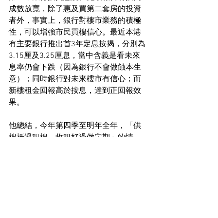
成數放寬，除了惠及買第二套房的投資
者外，事實上，銀行對樓市業務的積極
性，可以增強市民買樓信心。最近本港
有主要銀行推出首3年定息按揭，分別為
3.15厘及3.25厘息，當中含義是看未來
息率仍會下跌（因為銀行不會做蝕本生
意）；同時銀行對未來樓市有信心；而
新樓租金回報高於按息，達到正回報效
果。
他總結，今年第四季至明年全年，「供
樓抵過租樓，收租好過做定期」的情
況，會愈來愈顯著。同時本港居住需求
繼續有增無減，施政報告將物業按揭成
數一律放寬至7成，將會惠及購買第二套
房買家，以及投資收租人士，將會利好
交投，結果樓價與租金一齊升，明年樓
價及租金均可有約1成升幅。