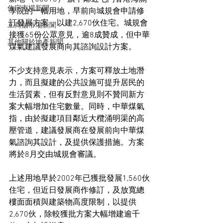
住宅市場新聞
學院的一幅用地，早前向城規會申請修
訂發展方案，以建2,670伙住宅。城規會
工商舖市場新聞
接獲65份公眾意見，逾8成贊成，但中華
其他關於地產新聞
煤氣建議發展商向其諮詢設計方案。
不少支持意見表示，方案可釋放土地潛
力，而且擬建的公共設施可提升居民的
生活質素，但有反對意見則不贊同新方
案大幅增加住宅數量。同時，中華煤氣
指，由於擬建項目鄰近大欖涌明渠的高
壓管道，建議發展商在發展前向中華煤
氣諮詢其設計，及提供保護措施。方案
將於8月交由城規會審議。
上述用地早於2002年已獲批發展1,560伙
住宅，但近日發展商作修訂，及放寬總
樓面面積與建築物高度限制，以提供
2,670伙，除較獲批方案大幅增建逾千