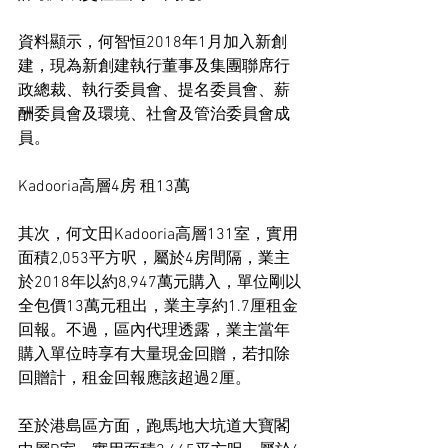
資料顯示，何智恒2018年1月加入新創
建，現為新創建執行董事及集團聯席行
政總裁、執行委員會、提名委員會、薪
酬委員會及環境、社會及管治委員會成
員。
Kadooria高層4房 租13萬
其次，何文田Kadooria高層131室，實用
面積2,053平方呎，屬於4房間隔，業主
於2018年以約8,947萬元購入，單位剛以
全包價13萬元租出，業主享約1.7厘租金
回報。不過，區內代理透露，業主當年
購入單位時享有大量現金回贈，若扣除
回贈計，租金回報應該超過2厘。
至於港島區方面，跑馬地大坑道大寶閣