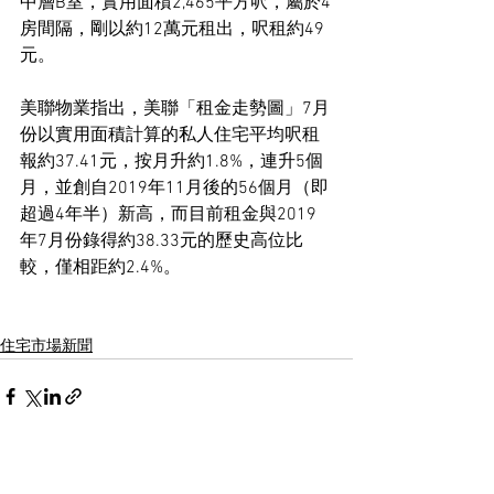
中層B室，實用面積2,465平方呎，屬於4
房間隔，剛以約12萬元租出，呎租約49
元。
美聯物業指出，美聯「租金走勢圖」7月
份以實用面積計算的私人住宅平均呎租
報約37.41元，按月升約1.8%，連升5個
月，並創自2019年11月後的56個月（即
超過4年半）新高，而目前租金與2019
年7月份錄得約38.33元的歷史高位比
較，僅相距約2.4%。
住宅市場新聞