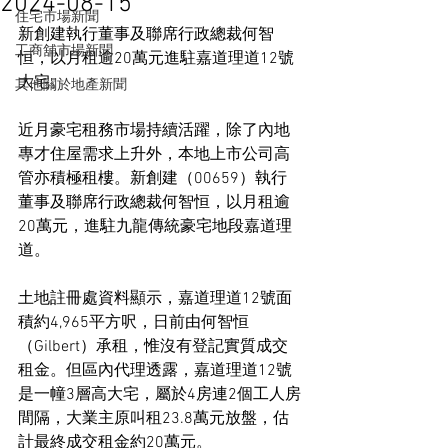
2024-08-15
住宅市場新聞
新創建執行董事及聯席行政總裁何智
工商舖市場新聞
恒，以月租逾20萬元進駐嘉道理道12號
大宅。
其他關於地產新聞
近月豪宅租務市場持續活躍，除了內地
專才住屋需求上升外，本地上市公司高
管亦積極租樓。新創建（00659）執行
董事及聯席行政總裁何智恒，以月租逾
20萬元，進駐九龍傳統豪宅地段嘉道理
道。
土地註冊處資料顯示，嘉道理道12號面
積約4,965平方呎，日前由何智恒
（Gilbert）承租，惟沒有登記實質成交
租金。但區內代理透露，嘉道理道12號
是一幢3層高大宅，屬於4房連2個工人房
間隔，大業主原叫租23.8萬元放盤，估
計最終成交租金約20萬元。