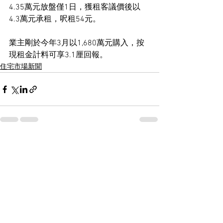
4.35萬元放盤僅1日，獲租客議價後以
4.3萬元承租，呎租54元。
業主剛於今年3月以1,680萬元購入，按
現租金計料可享3.1厘回報。
住宅市場新聞
See All
Recent Posts