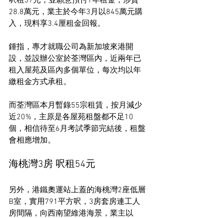
呎租37元，並願意預付1年租金，涉資
28.8萬元，業主於今年3月以845萬元購
入，現料享3.4厘租金回報。
鍾指，專才就職公司為新加坡來港開
設，並設辦公室於荃灣區內，近兩年已
租入屋苑及區內多個單位，每次均以年
繳租金方式承租。
而荃灣區本月暫錄55宗租賃，按月減少
近20%，主原是各屋苑租盤都不足10
個，相信待至6月考試季節完結後，租盤
會相應增加。
海桃灣3房 呎租54元
另外，港鐵奧運站上蓋的海桃灣2座低層
B室，實用791平方呎，3房套房連工人
房間隔，向西南望維港海景，業主以