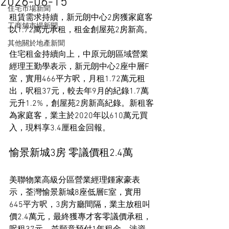
2026-06-15
住宅市場新聞
租賃需求持續，新元朗中心2房獲家庭客
工商舖市場新聞
以1.72萬元承租，租金創屋苑2房新高。
其他關於地產新聞
住宅租金持續向上，中原元朗區域營業
經理王勤學表示，新元朗中心2座中層F
室，實用466平方呎，月租1.72萬元租
出，呎租37元，較去年9月的紀錄1.7萬
元升1.2%，創屋苑2房新高紀錄。新租客
為家庭客，業主於2020年以610萬元買
入，現料享3.4厘租金回報。
愉景新城3房 零議價租2.4萬
美聯物業高級分區營業經理鍾家豪表
示，荃灣愉景新城8座低層E室，實用
645平方呎，3房方廳間隔，業主放租叫
價2.4萬元，最終獲專才客零議價承租，