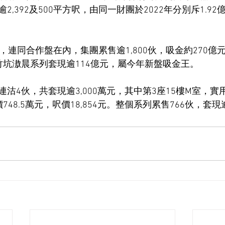
,392及500平方呎，由同一財團於2022年分別斥1.92億
，連同合作盤在內，集團累售逾1,800伙，吸金約270億
竹坑滶晨系列套現逾114億元，屬今年新盤吸金王。
沽4伙，共套現逾3,000萬元，其中第3座15樓M室，實用
48.5萬元，呎價18,854元。整個系列累售766伙，套現