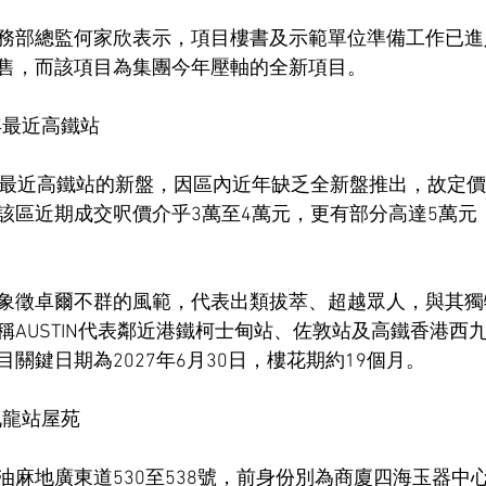
務部總監何家欣表示，項目樓書及示範單位準備工作已進
售，而該項目為集團今年壓軸的全新項目。
年最近高鐵站
來最近高鐵站的新盤，因區內近年缺乏全新盤推出，故定
該區近期成交呎價介乎3萬至4萬元，更有部分高達5萬元
象徵卓爾不群的風範，代表出類拔萃、超越眾人，與其獨
稱AUSTIN代表鄰近港鐵柯士甸站、佐敦站及高鐵香港西
關鍵日期為2027年6月30日，樓花期約19個月。
九龍站屋苑
油麻地廣東道530至538號，前身份別為商廈四海玉器中