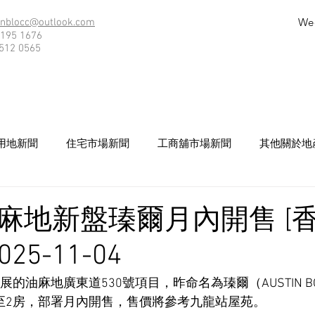
We
nblocc@outlook.com
195 1676
512 0565
用地新聞
住宅市場新聞
工商舖市場新聞
其他關於地
麻地新盤瑧爾月內開售 [
25-11-04
 發展的油麻地廣東道530號項目，昨命名為瑧爾（AUSTIN BO
1至2房，部署月內開售，售價將參考九龍站屋苑。