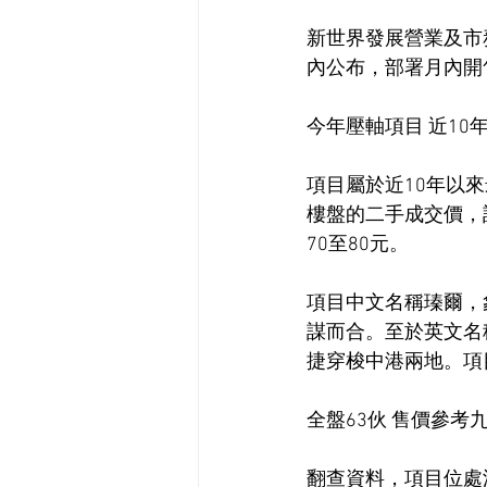
新世界發展營業及市
內公布，部署月內開
今年壓軸項目 近10
項目屬於近10年以
樓盤的二手成交價，
70至80元。
項目中文名稱瑧爾，
謀而合。至於英文名
捷穿梭中港兩地。項目
全盤63伙 售價參考
翻查資料，項目位處