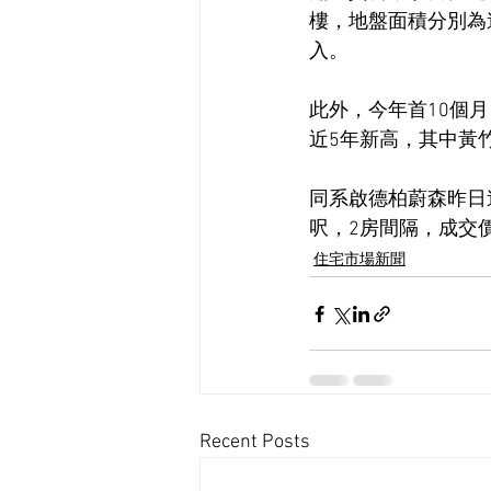
樓，地盤面積分別為逾2
入。
此外，今年首10個月
近5年新高，其中黃
同系啟德柏蔚森昨日連
呎，2房間隔，成交價7
住宅市場新聞
Recent Posts