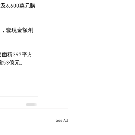
及6,600萬元購
元，套現金額創
面積397平方
逾53億元。
See All