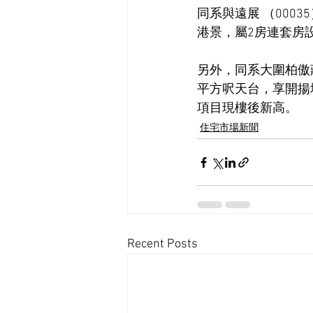
同系與遠展 （000
港景，屬2房連套房設
另外，同系大圍柏傲莊
平方呎天台，享開揚城
項目現樓後新高。
住宅市場新聞
Recent Posts