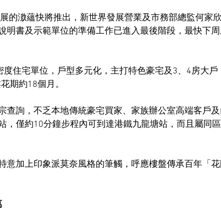
） 發展的滶蘊快將推出，新世界發展營業及市務部總監何家
說明書及示範單位的準備工作已進入最後階段，最快下周
低密度住宅單位，戶型多元化，主打特色豪宅及3、4房大
樓花期約18個月。
宗查詢，不乏本地傳統豪宅買家、家族辦公室高端客戶及
站，僅約10分鐘步程內可到達港鐵九龍塘站，而且屬同
特意加上印象派莫奈風格的筆觸，呼應樓盤傳承百年「花
萬