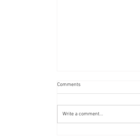
新盤平均面積見回升 [香港經
Comments
濟日報] 2026-08-06
港府正編制首份五年規劃，早前本
報社論就提到房屋部分，五年規劃
Write a comment...
的房屋指標不應只停留於「興建多
少個單位」的數量層面，而應涵蓋
人均居住面積、公營房屋質素標準
等指標。 早前有機構發表報告指