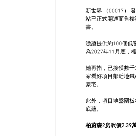
新世界 （00017
站已正式開通而售樓
書。
滶蘊提供約100個
為2027年11月底，
她再指，已接獲數千
家看好項目鄰近地鐵
豪宅。
此外，項目地盤圍板
底蘊。
柏蔚森2房呎價2.39