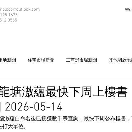
We
nblocc@outlook.com
195 1676
512 0565
用地新聞
住宅市場新聞
工商舖市場新聞
其他關於地
龍塘滶蘊最快下周上樓書 
026-05-14
塘滶蘊自命名後已接獲數千宗查詢，最快下周公布樓書，
主打大單位。