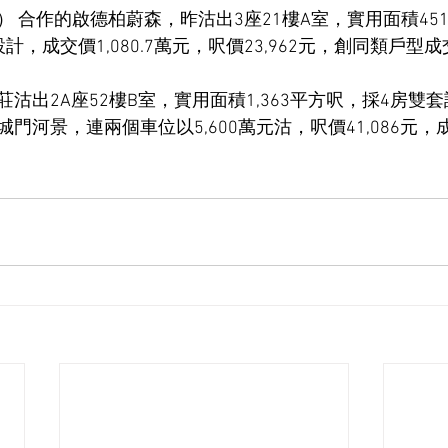
35） 合作的啟德柏蔚森，昨沽出3座21樓A室，實用面積4
計，成交價1,080.7萬元，呎價23,962元，創同類戶型
沽出2A座52樓B室，實用面積1,363平方呎，採4房雙套
門河景，連兩個車位以5,600萬元沽，呎價41,086元