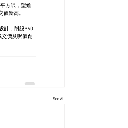
51平方呎，望維
成交價新高。
設計，附設960
，成交價及呎價創
See All