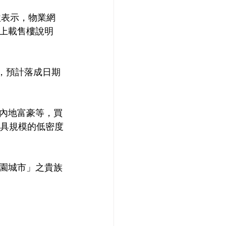
欣表示，物業網
上載售樓說明
戶，預計落成日期
內地富豪等，買
區具規模的低密度
園城市」之貴族