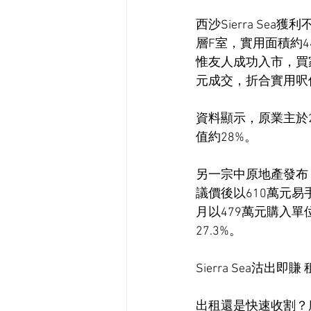
西沙Sierra S
層F室，實用面積約
惟友人成功入市，買
元成交，折合實用呎價
資料顯示，原業主於2
值約28%。
另一宗中原地產發布，
議價後以610萬元易
月以479萬元購入
27.3%。
Sierra Sea沽出即賺
出租還是快速收割？唐