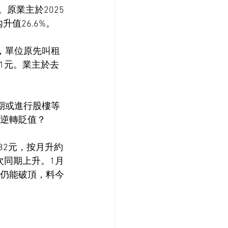
。原業主於2025
值26.6%。
隔，單位原先叫租
41元。業主於去
期或進行股樓等
上逆轉貶值？
82元，按月升約
首次同期上升。1月
季仍能破頂，料今