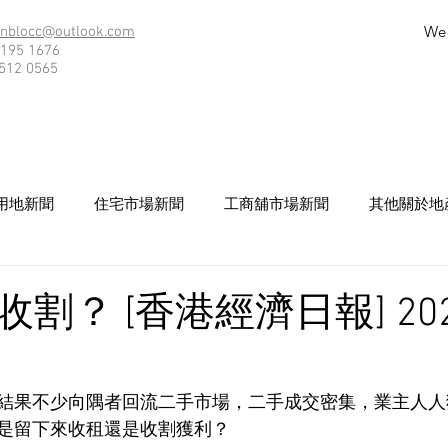
We
nblocc@outlook.com
195 1676
512 0565
用地新聞
住宅市場新聞
工商舖市場新聞
其他關於地
割？ [香港經濟日報] 2026
結果不少向隅者回流二手市場，二手成交密集，業主人人
是留下來收租還是收割獲利？