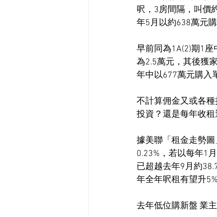
呎，3房間隔，叫價約
年5月以約638萬元
早前同為1A(2)期
為2.5萬元，其後獲
年中以677萬元購入
不計算佣金又或各種
投資？還是每年收租
據美聯「租金走勢圖
0.23%，若以每年
已超越去年9月約38
年全年呎租有望升5
去年低位購新盤 業