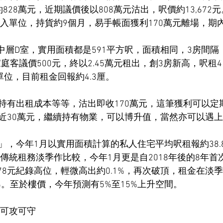
828萬元，近期議價後以808萬元沽出，呎價約13,672元
購入單位，持貨約9個月，易手帳面獲利170萬元離場，期內升
1座中層D室，實用面積都是591平方呎，面積相同，3房間
家庭客議價500元，終以2.45萬元租出，創3房新高，呎租
單位，目前租金回報約4.3厘。
持有出租成本等等，沽出即收170萬元，這筆獲利可以定
近30萬元，繼續持有物業，可以博升值，當然亦可以遇
」，今年1月以實用面積計算的私人住宅平均呎租報約38.
1月傳統租務淡季作比較，今年1月更是自2018年後的8年
.78元紀錄高位，輕微高出約0.1%，再次破頂，租金在淡
%。至於樓價，今年預測有5%至15%上升空間。
主可攻可守