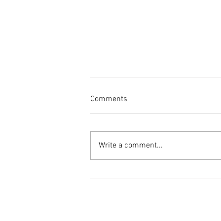
投資者提早收割 [香港經濟日
Comments
報] 2026-08-07
二手住宅市場由今年6月開始步入
整固期，交投急挫，業主持價強硬
Write a comment...
之下，樓價輕微回落，惟市場仍有
短炒成交，莫非投資者看淡後市、
現階段見仍有得賺就先行套現離
場？ 從各主要代理行按周進行成
交統計來看，利嘉閣50指標屋
苑，由今年1月至5月，期間按周