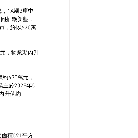
息，1A期3座中
一同抽籤新盤，
，終以630萬
萬元，物業期內升
約630萬元，
主於2025年5
期內升值約
面積591平方