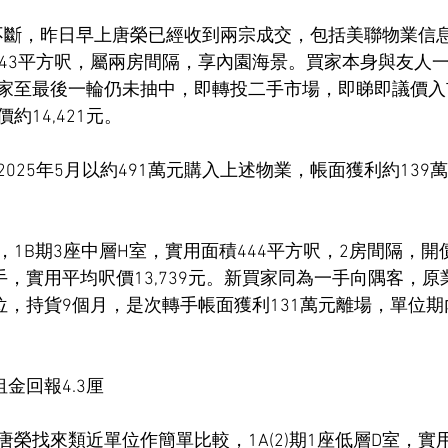
ea獲利不斷，昨日早上唐榮已經收到兩宗成交，包括美聯物業信
443平方呎，屬兩房間隔，享內園海景。買家本身與友人
家至最後一輪仍未抽中，即轉投二手市場，即睇即議價入市
約14,421元。
025年5月以約491萬元購入上述物業，帳面獲利約139
1B期3座中層H室，實用面積444平方呎，2房間隔，開價
手，實用平均呎價13,739元。新買家同為一手向隅客，原業
單位，持貨9個月，是次轉手帳面獲利131萬元離場，單位
 租金回報4.3厘
榮找來類近單位作簡單比較，1A(2)期1座低層D室，實用