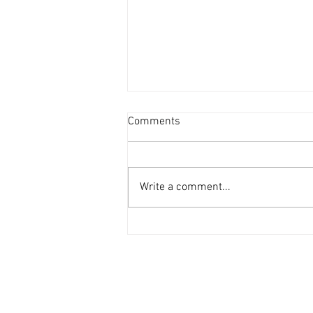
超過20個屋苑呎租破頂 [香港
Comments
經濟日報] 2026-08-04
今年內地生搶租潮可算是歷年最具
爆炸力的，無論承租力、租金升幅
Write a comment...
均是歷年最明顯，過去3個月，超
過20個屋苑錄得新高租金成交個
案。 鄰近港大住宅區 內地生搶租
內地生搶租潮最明顯的地區一定是
鄰近香港大學校園的西營盤、西半
山、薄扶林及堅尼地城一帶住宅
區。根據前綫地產代理統計，上述
地區7月份一共錄得453宗租務成