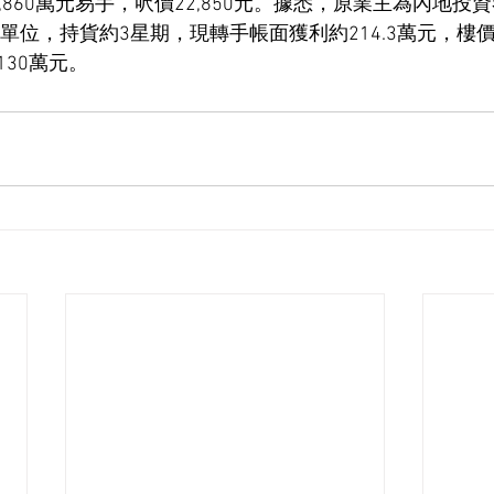
,860萬元易手，呎價22,850元。據悉，原業主為內地投
元購入單位，持貨約3星期，現轉手帳面獲利約214.3萬元，樓
30萬元。