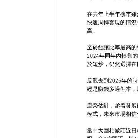
在去年上半年樓市雖
快速周轉套現的情況
高。
至於蝕讓比率最高的
2024年同年內轉
於短炒，仍然選擇在
反觀去到2025年的
經是賺錢多過蝕本，
唐榮估計，趁着發展
模式，未來市場相信
當中大圍柏傲莊近日