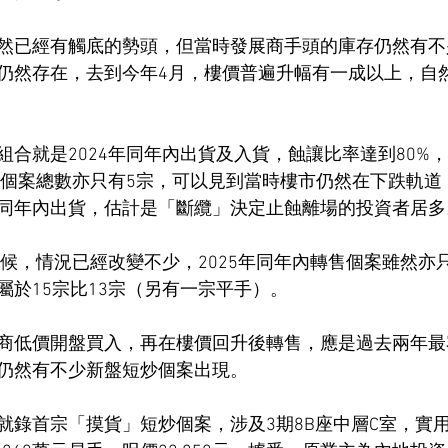
然已經有觸底的勢頭，但當時發展商手頭的庫存仍然有不
仍然存在，去到今年4月，樓價普遍升幅有一成以上，自
組合就是2024年同年內出貨及入貨，蝕讓比率達到80%
售的個案總數亦只有5宗，可以見到當時樓市仍然在下跌軌
同年內出貨，估計是「斷纜」決定止蝕離場的投資者居多
時候，情況已經改變不少，2025年同年內轉售個案雖然亦
屬於15宗比13宗（另有一宗平手）。
商低價開盤買入，再在樓價回升後轉售，應是過去兩年最
仍然有不少新盤短炒個案出現。
就錄首宗「摸貨」短炒個案，涉及3期8B座中層C室，實用