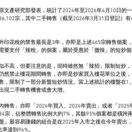
文產研究部發表，統計了2024年至2026年4月10日的
6,102宗，其中二手轉售（截至2026年3月31日登記）有
外印花稅的禁售最長是3年，亦即是上述465宗轉售個案
需要支付「辣稅」的個案，屬於受惠於「撤辣」的短炒個
似不高，但要注意的是，現時雖然無「辣招」限制短炒，
仍然禁止樓花期間轉售，亦即是炒家買入樓花單位之後，
售，限制了一部分新盤短炒情況。當上述統計的樓盤在1
出現二手轉售機會或會大增。
轉售」亦即「2024年買入、2024年賣出」或者「2025年
34宗，佔整體轉售比例大約7%，其餘93%個案都是橫跨
盤」最容易賺錢的組合是在2025年入市之後在今年賣出，
比率達到94%。