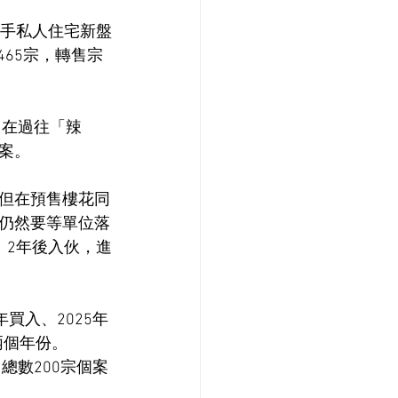
一手私人住宅新盤
465宗，轉售宗
，在過往「辣
案。
但在預售樓花同
仍然要等單位落
、2年後入伙，進
買入、2025年
兩個年份。
總數200宗個案