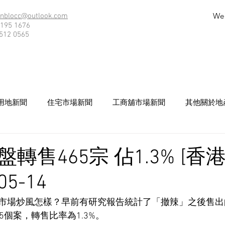
We
nblocc@outlook.com
195 1676
512 0565
用地新聞
住宅市場新聞
工商舖市場新聞
其他關於地
轉售465宗 佔1.3% [香
05-14
市場炒風怎樣？早前有研究報告統計了「撤辣」之後售出
5個案，轉售比率為1.3%。