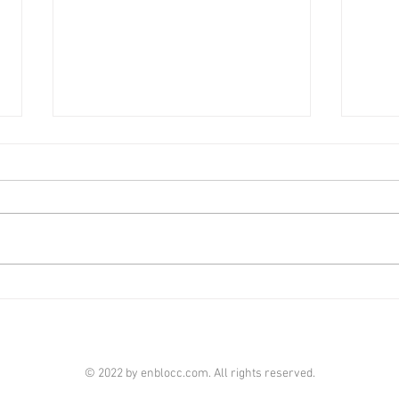
華翠海
火炭星凱‧堤岸2房叫1000萬
港經濟
[香港經濟日報] 2026-08-04
近月
僅3年樓齡的火炭星凱‧堤岸，屬區
宅，
內新晉屋苑，由於鄰近港鐵火炭
放售
站，交通便利，而且提供開放式、
海灘
1房等細戶型，因而成為內地生、
段少
專才租客的承租對象。 星凱‧堤岸
主以1
由4座物業組成，提供約1,300餘
伙，戶型備有開放式、1房至4房
不等，一律設有露台。 而開放式
© 2022 by enblocc.com. All rights reserved.
及1房戶為開放式廚房設計，2房
亦區分作梗廚或開放式廚房格局，