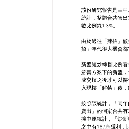
該份研究報告是由中原
統計，整體合共售出3
數比例錄1.3%。
由於過往「辣招」額
招」年代很大機會都
新盤短炒轉售比例看
意書方案下的新盤，
成交樓之後才可以轉
入現樓「解禁」後，
按照該統計，「同年內
賣出」的個案合共有
據中原統計，「炒新
之中有187宗獲利，