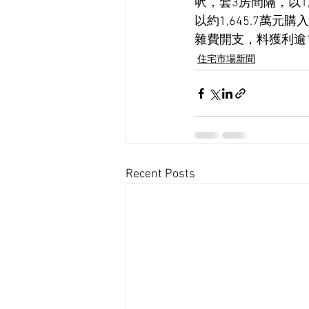
呎，套3房間隔，以1
以約1,645.7萬
雜費開支，料獲利逾1
住宅市場新聞
Recent Posts