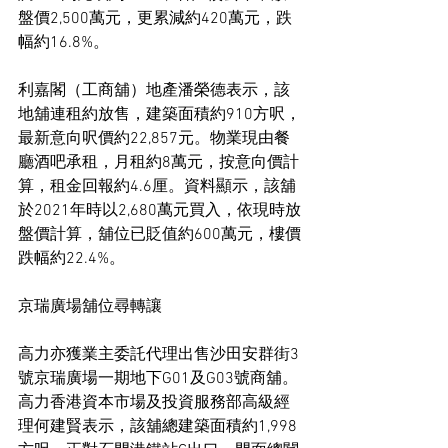
盤價2,500萬元，更累減約420萬元，跌
幅約16.8%。
利嘉閣（工商舖）地產潘榮德表示，該
地舖連租約放售，建築面積約910方呎，
最新意向呎價約22,857元。物業現由餐
廳酒吧承租，月租約8萬元，按意向價計
算，租金回報約4.6厘。資料顯示，該舖
於2021年時以2,680萬元買入，依現時放
盤價計算，舖位已貶值約600萬元，樓價
跌幅約22.4%。
京瑞廣場舖位尋轉讓
高力亦獲業主委託代理出售沙田安群街3
號京瑞廣場一期地下G01及G03號商舖。
高力香港資本市場及投資服務部高級經
理何建賢表示，該舖總建築面積約1,998