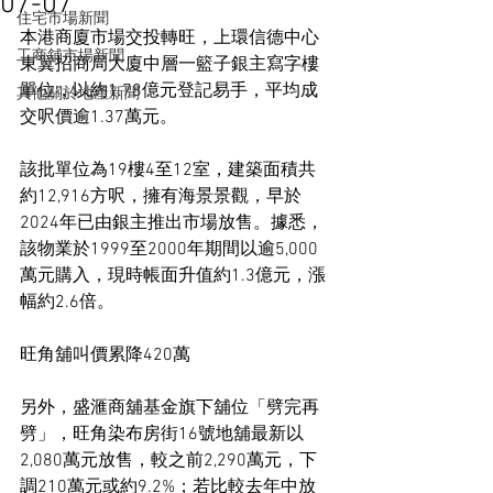
07-07
住宅市場新聞
本港商廈市場交投轉旺，上環信德中心
工商舖市場新聞
東翼招商局大廈中層一籃子銀主寫字樓
單位，以約1.78億元登記易手，平均成
其他關於地產新聞
交呎價逾1.37萬元。
該批單位為19樓4至12室，建築面積共
約12,916方呎，擁有海景景觀，早於
2024年已由銀主推出市場放售。據悉，
該物業於1999至2000年期間以逾5,000
萬元購入，現時帳面升值約1.3億元，漲
幅約2.6倍。
旺角舖叫價累降420萬
另外，盛滙商舖基金旗下舖位「劈完再
劈」，旺角染布房街16號地舖最新以
2,080萬元放售，較之前2,290萬元，下
調210萬元或約9.2%；若比較去年中放