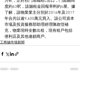
方呎，正對石門港鐵站C出口，門面總闊
度約63呎，該舖租金回報率料約4厘。據
了解，該物業業主分別於2016年及2017
年合共以逾9,400萬元買入。該公司資本
市場及投資服務部助理經理陳政愷補
充，物業現時全數出租，現有租戶包括
便利店及其他連鎖商戶。
工商舖市場新聞
See All
Recent Posts