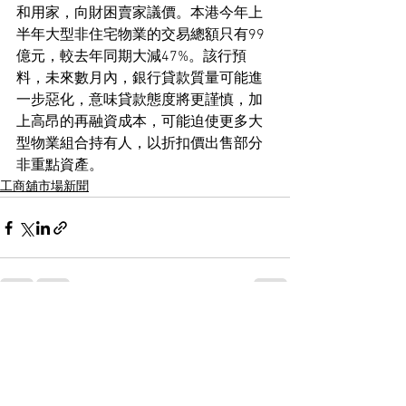
和用家，向財困賣家議價。本港今年上
半年大型非住宅物業的交易總額只有99
億元，較去年同期大減47%。該行預
料，未來數月內，銀行貸款質量可能進
一步惡化，意味貸款態度將更謹慎，加
上高昂的再融資成本，可能迫使更多大
型物業組合持有人，以折扣價出售部分
非重點資產。
工商舖市場新聞
See All
Recent Posts