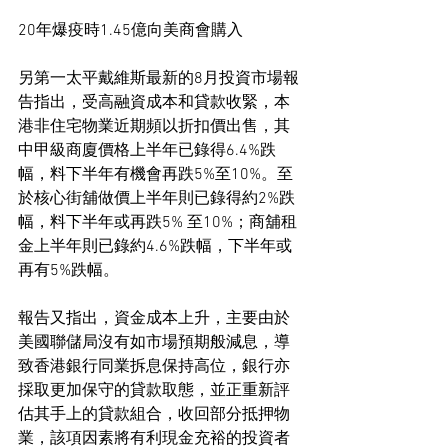
20年爆疫時1.45億向美商會購入
另第一太平戴維斯最新的8月投資市場報
告指出，受高融資成本和貸款收緊，本
港非住宅物業近期頻以折扣價出售，其
中甲級商廈價格上半年已錄得6.4%跌
幅，料下半年有機會再跌5%至10%。至
於核心街舖做價上半年則已錄得約2%跌
幅，料下半年或再跌5% 至10%；商舖租
金上半年則已錄約4.6%跌幅，下半年或
再有5%跌幅。
報告又指出，資金成本上升，主要由於
美國聯儲局沒有如市場預期般減息，導
致香港銀行同業拆息保持高位，銀行亦
採取更加保守的貸款取態，並正重新評
估其手上的貸款組合，收回部分抵押物
業，該項因素將有利現金充裕的投資者