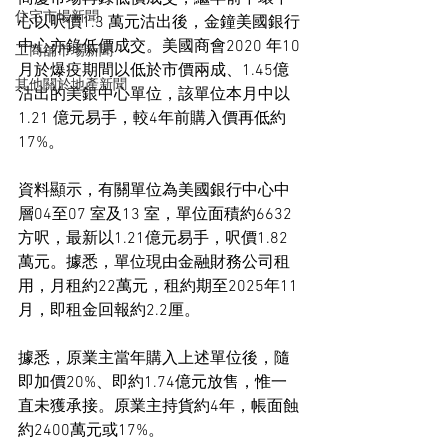
住宅市場新聞
心以呎價1.3 萬元沽出後，金鐘美國銀行
中心亦錄低價成交。美國商會2020 年10
工商舖市場新聞
月於爆疫期間以低於市價兩成、1.45億
其他關於地產新聞
沽出的美銀中心單位，該單位本月中以
1.21 億元易手，較4年前購入價再低約
17%。
資料顯示，有關單位為美國銀行中心中
層04至07 室及13 室，單位面積約6632 
方呎，最新以1.21億元易手，呎價1.82
萬元。據悉，單位現由金融財務公司租
用，月租約22萬元，租約期至2025年11
月，即租金回報約2.2厘。
據悉，原業主當年購入上述單位後，隨
即加價20%、即約1.74億元放售，惟一
直未獲承接。原業主持貨約4年，帳面蝕
約2400萬元或17%。