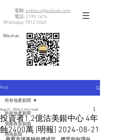
電郵:
enblocc@outlook.com
電話:
2195 1676
Whatsapp:
9512 0565
Wechat:
Post
所有地產新聞
Aug 21, 2024
2 min read
所有地產新聞
投資者1.2億沽美銀中心 4年
地產政策新聞
蝕2400萬 [明報] 2024-08-21
用地新聞
商廈市場再錄低價成交，繼早前中環中