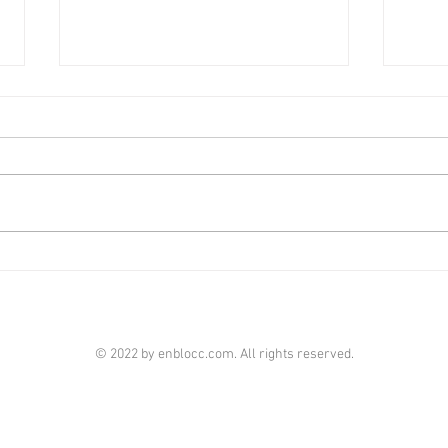
啟德澐璟4房大宅融合古今美
荃灣
學 [香港經濟日報] 2026-08-07
經濟日
由華潤置地（海外）及保利置業合
全‧
作的啟德澐璟，項目已經入伙，發
華懋
展商打造全新現樓海景4房示範單
成，
位，設計師以「Timeless Craft永
單位
恆工藝」為題，以傳統匠藝融合古
呎，
典與現代美學，締造別具一格的雋
住客
雅居停。 現樓示範單位設於澐璟
影室
第2座28樓A室，實用面積1,909平
苑基
© 2022 by enblocc.com. All rights reserved.
方呎，屬於4房雙套房間隔。單位
市、
附設私人獨立電梯大堂，倍添私隱
等，
度。玄關位置特選定制的馬賽克圖
連接
騰大理石鋪砌，甫進即見由著名意
處及