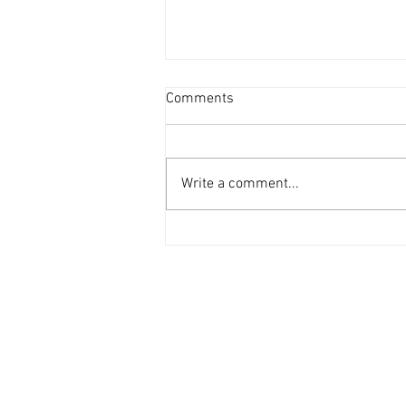
投資者提早收割 [香港經濟日
Comments
報] 2026-08-07
二手住宅市場由今年6月開始步入
整固期，交投急挫，業主持價強硬
Write a comment...
之下，樓價輕微回落，惟市場仍有
短炒成交，莫非投資者看淡後市、
現階段見仍有得賺就先行套現離
場？ 從各主要代理行按周進行成
交統計來看，利嘉閣50指標屋
苑，由今年1月至5月，期間按周
成交量均達100宗以上（除2月16
日當周因正值農曆新年僅錄53宗
外），最高紀錄為1月份最後1星
期，成交量甚至達172宗。長達5