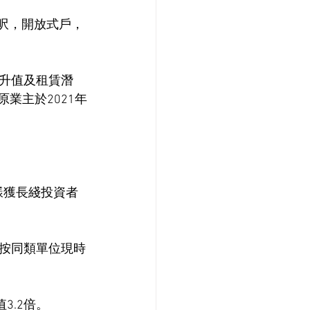
方呎，開放式戶，
升值及租賃潛
業主於2021年
樣獲長綫投資者
按同類單位現時
3.2倍。