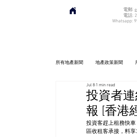
電郵:
e
電話: 2
Whatsapp: 9
所有地產新聞
地產政策新聞
Jul 8
1 min read
投資者連約
報 [香港經
投資客趕上租務快車，
區收租客承接，料享