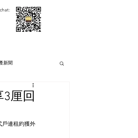
chat:
產新聞
享3厘回
放式戶連租約獲外