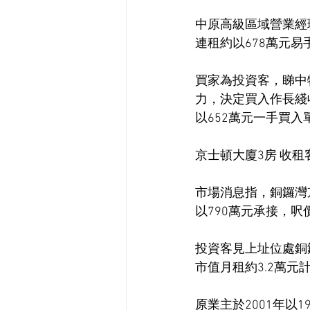
中原高級區域營業經理
連租約以678萬元易手
買家為投資客，睇中
力，決定買入作長綫收
以652萬元一手買入
京士頓大廈3房 收租
市場消息指，銅鑼灣
以790萬元承接，呎價
投資客見上址位處銅
市值月租約3.2萬元
原業主於2001年以