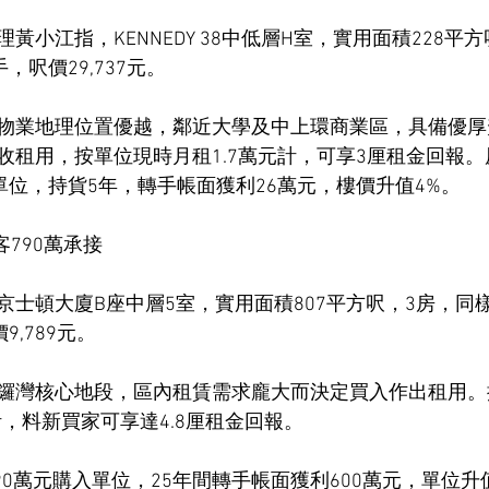
黃小江指，KENNEDY 38中低層H室，實用面積228平
，呎價29,737元。
物業地理位置優越，鄰近大學及中上環商業區，具備優厚
租用，按單位現時月租1.7萬元計，可享3厘租金回報。原
單位，持貨5年，轉手帳面獲利26萬元，樓價升值4%。
客790萬承接
京士頓大廈B座中層5室，實用面積807平方呎，3房，同
9,789元。
鑼灣核心地段，區內租賃需求龐大而決定買入作出租用。
計，料新買家可享達4.8厘租金回報。
190萬元購入單位，25年間轉手帳面獲利600萬元，單位升值