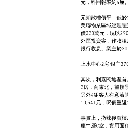
元，料回報率約4厘
元朗散樓價平，低於
美聯物業區域經理翟
價320萬元，現以2
外區投資客，作收租用
銀行收息。業主於20
上水中心2房 銀主37
其次，利嘉閣地產首
2房，向東北，望樓
另外4組客人有意洽
10,541元，呎價重返
事實上，撤辣後買樓
座中層C室，實用面積