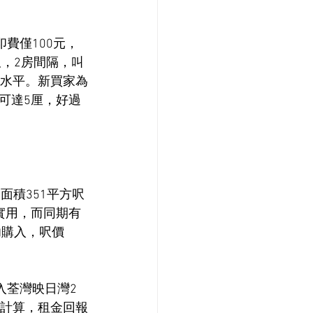
費僅100元，
呎，2房間隔，叫
4年水平。新買家為
率可達5厘，好過
面積351平方呎
實用，而同期有
功購入，呎價
。
入荃灣映日灣2
價計算，租金回報