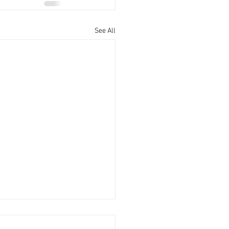
See All
廟街95至97號全幢獨家放