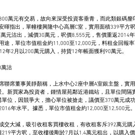
。
300萬元有交易，故向來深受投資客垂青，而此類銀碼釐印
安暉指出，單幢樓興隆中心高層C室，實用面積339平方
90萬元沽出，減價30萬元，呎價8,555元，售價重返201
途，單位市值租金約11,000至12,000元，料租金回報
12年2月以200萬元購入，持貨12年帳面獲利90萬元。
0萬沽
席聯席董事黃靜顏稱，上水中心2座中層A室銀主盤，實用
景。新買家為投資者，鍾情屋苑鄰近港鐵站，且單位間隔
購單位，因競爭大，擔心單位被搶走，議價至370萬元成
2016年水平。據悉，單位市值租金約12,000至12,500元
成交大減，吸引收租客買樓收租，有收租客斥392萬元購
219平方呎，至收樓後剛於7月以1.4萬元租出，以購入