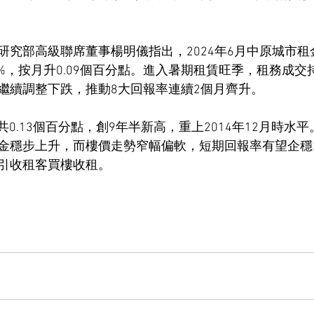
究部高級聯席董事楊明儀指出，2024年6月中原城市租金
2%，按月升0.09個百分點。進入暑期租賃旺季，租務成
繼續調整下跌，推動8大回報率連續2個月齊升。
月共0.13個百分點，創9年半新高，重上2014年12月時水
金穩步上升，而樓價走勢窄幅偏軟，短期回報率有望企穩3
引收租客買樓收租。