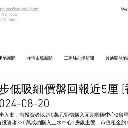
We
nblocc@outlook.com
195 1676
512 0565
用地新聞
住宅市場新聞
工商舖市場新聞
其他關於地
步低吸細價盤回報近5厘 [
24-08-20
入市，有投資者以290萬元筍價購入元朗興隆中心2房單位
資者370萬成功購入上水中心2房銀主盤，市值租金約12,0