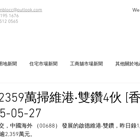
We
nblocc@outlook.com
195 1676
512 0565
用地新聞
住宅市場新聞
工商舖市場新聞
其他關於地
359萬掃維港‧雙鑽4伙 [
5-05-27
，中國海外 （00688） 發展的啟德維港‧雙鑽，昨日錄
2,359萬元。