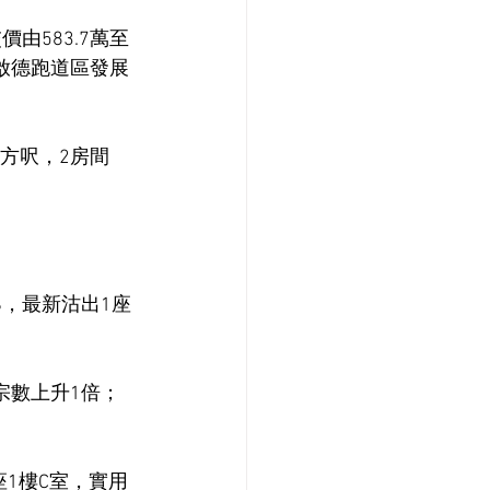
由583.7萬至
，啟德跑道區發展
平方呎，2房間
ONS，最新沽出1座
宗數上升1倍；
2座1樓C室，實用