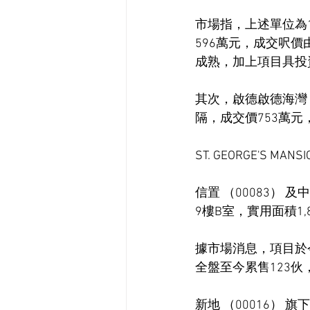
市場指，上述單位為1
596萬元，成交呎價
成熟，加上項目具投
其次，啟德啟德海灣，
隔，成交價753萬元，
ST. GEORGE'S MAN
信置 （00083） 及中
9樓B室，實用面積1,
據市場消息，項目於
全盤至今累售123伙
新地 （00016） 旗