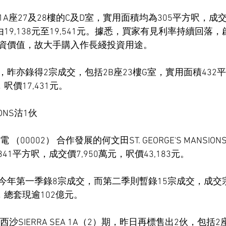
A座27及28樓的C及D室，實用面積均為305平方呎，成交價
由19,138元至19,541元。據悉，買家有見利率持續回落
資價值，故大手購入作長綫投資用途。
昨亦錄得2宗成交，包括2B座23樓G室，實用面積432
呎價17,431元。
SIONS沽1伙
電 （00002） 合作發展的何文田ST. GEORGE'S MANSI
841平方呎，成交價7,950萬元，呎價43,183元。
今年第一季錄8宗成交，而第二季則暫錄15宗成交，成交
，總套現逾102億元。
下西沙SIERRA SEA 1A（2）期，昨日再標售出2伙，包括