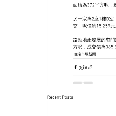
面積為372平方呎，連
另一宗為2座1樓D室
交，呎價約15,259
路勁地產發展的屯門凱
方呎，成交價為365.8
住宅市場新聞
Recent Posts