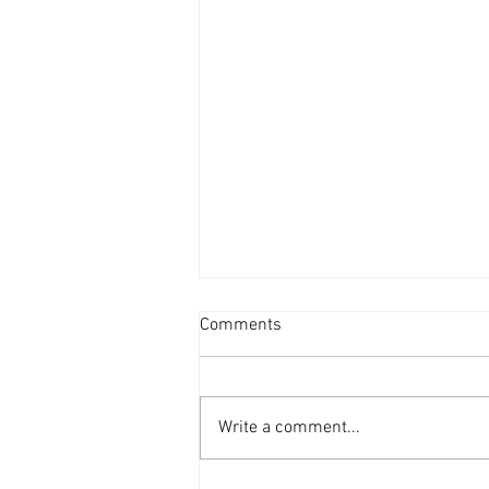
新盤平均面積見回升 [香港經
Comments
濟日報] 2026-08-06
港府正編制首份五年規劃，早前本
報社論就提到房屋部分，五年規劃
Write a comment...
的房屋指標不應只停留於「興建多
少個單位」的數量層面，而應涵蓋