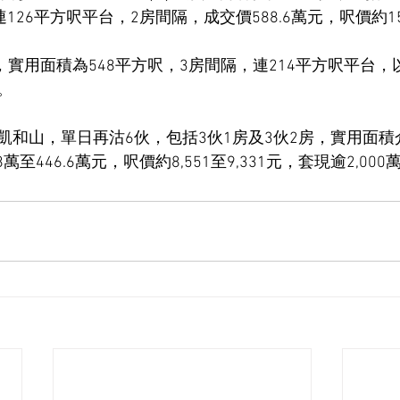
126平方呎平台，2房間隔，成交價588.6萬元，呎價約15
，實用面積為548平方呎，3房間隔，連214平方呎平台，以8
元。
和山，單日再沽6伙，包括3伙1房及3伙2房，實用面積介乎
萬至446.6萬元，呎價約8,551至9,331元，套現逾2,000