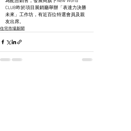
為配合銷售，發展商旗下New World 
CLUB昨於項目展銷廳舉辦「表達力決勝
未來」工作坊，有近百位特選會員及親
友出席。
住宅市場新聞
See All
Recent Posts