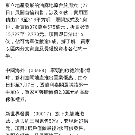
東立地產發展的油麻地原舍於周六（27
日）展開首輪銷售，涉及30伙，實用面
積由218至318平方呎，屬開放式及1房
戶，折實價378萬至575萬元，折實呎價
15,997至19,798元。項目即日沽出16
伙，佔可售單位數逾5成。據了解，買家
以區內分支家庭及長綫投資者各佔約一
半。
中國海外 （00688） 牽頭的啟德維港‧灣
畔，夥利嘉閣地產推出置業優惠，由今
日起至7月7日，透過利嘉閣選購該盤一
手單位，買家可獲贈價值2.8萬元的高級
傢俬禮券。
新世界發展 （00017） 旗下九龍塘滶
蘊，過去約三周累售59伙，套現近27億
元。項目2房戶僅餘最後9伙可供發售。