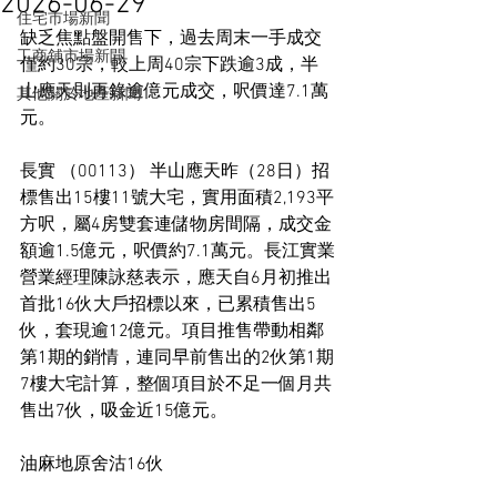
2026-06-29
住宅市場新聞
缺乏焦點盤開售下，過去周末一手成交
工商舖市場新聞
僅約30宗，較上周40宗下跌逾3成，半
山應天則再錄逾億元成交，呎價達7.1萬
其他關於地產新聞
元。
長實 （00113） 半山應天昨（28日）招
標售出15樓11號大宅，實用面積2,193平
方呎，屬4房雙套連儲物房間隔，成交金
額逾1.5億元，呎價約7.1萬元。長江實業
營業經理陳詠慈表示，應天自6月初推出
首批16伙大戶招標以來，已累積售出5
伙，套現逾12億元。項目推售帶動相鄰
第1期的銷情，連同早前售出的2伙第1期
7樓大宅計算，整個項目於不足一個月共
售出7伙，吸金近15億元。
油麻地原舍沽16伙