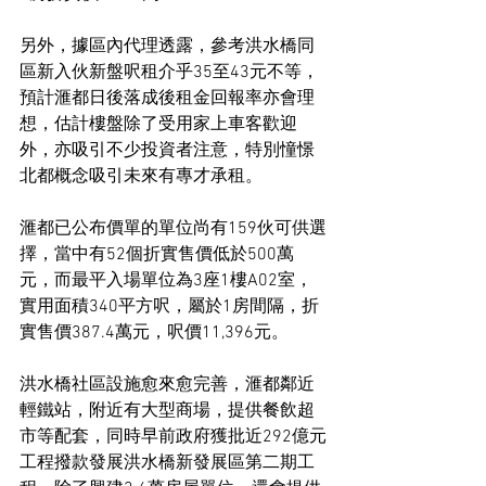
另外，據區內代理透露，參考洪水橋同
區新入伙新盤呎租介乎35至43元不等，
預計滙都日後落成後租金回報率亦會理
想，估計樓盤除了受用家上車客歡迎
外，亦吸引不少投資者注意，特別憧憬
北都概念吸引未來有專才承租。
滙都已公布價單的單位尚有159伙可供選
擇，當中有52個折實售價低於500萬
元，而最平入場單位為3座1樓A02室，
實用面積340平方呎，屬於1房間隔，折
實售價387.4萬元，呎價11,396元。
洪水橋社區設施愈來愈完善，滙都鄰近
輕鐵站，附近有大型商場，提供餐飲超
市等配套，同時早前政府獲批近292億元
工程撥款發展洪水橋新發展區第二期工