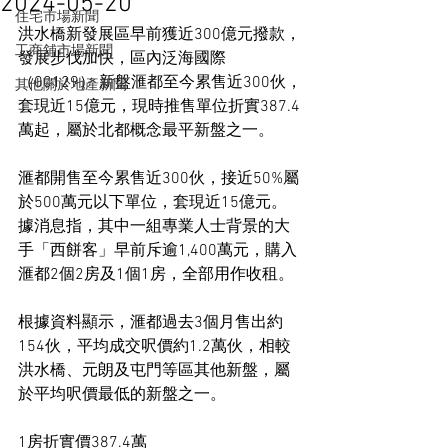
2024-05-20
住宅市場新聞
洪水橋新發展區早前獲近300億元撥款，
工商舖市場新聞
發展步伐加快，區內泛海國際 
（00129） 新盤滙都至今累售近300伙，
其他關於地產新聞
套現近15億元，現時推售單位折實387.4
萬起，屬於北都概念最平新盤之一。
滙都開售至今累售近300伙，接近50%屬
於500萬元以下單位，套現近15億元。
據消息指，其中一組專業人士背景的大
手「西餅客」早前斥逾1,400萬元，購入
滙都2個2房及1個1房，全部用作收租。
根據資料顯示，滙都過去3個月售出約
154伙，平均成交呎價約1.2萬伙，相較
洪水橋、元朗及屯門等區其他新盤，屬
於平均呎價最低的新盤之一。
1房折實價387.4萬