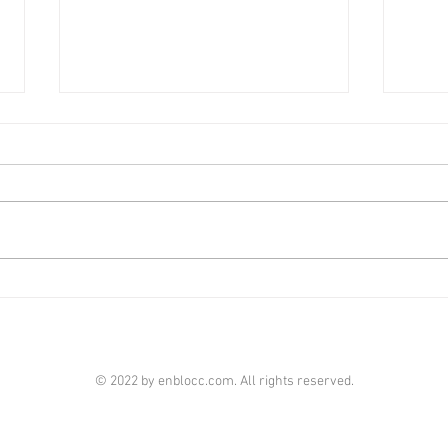
啟德澐璟4房大宅融合古今美
荃灣
學 [香港經濟日報] 2026-08-07
經濟日
由華潤置地（海外）及保利置業合
全‧
作的啟德澐璟，項目已經入伙，發
華懋
展商打造全新現樓海景4房示範單
成，
位，設計師以「Timeless Craft永
單位
恆工藝」為題，以傳統匠藝融合古
呎，
典與現代美學，締造別具一格的雋
住客
雅居停。 現樓示範單位設於澐璟
影室
第2座28樓A室，實用面積1,909平
苑基
© 2022 by enblocc.com. All rights reserved.
方呎，屬於4房雙套房間隔。單位
市、
附設私人獨立電梯大堂，倍添私隱
等，
度。玄關位置特選定制的馬賽克圖
連接