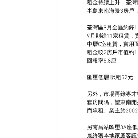
租金持續上升，荃灣愉
半島東南海景3房戶，
荃灣區9月全區約錄1
9月則錄11宗租賃
中層C室租賃，實用面
租金較2房戶市值約1
回報率5.8厘。
匯璽低層 呎租52元
另外，市場再錄專才
套房間隔，望東南開
而承租。業主於200
另南昌站匯璽3A座低
最終獲本地家庭客議價後