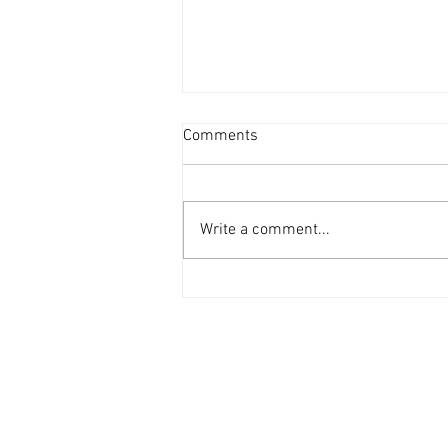
投資者提早收割 [香港經濟日
Comments
報] 2026-08-07
二手住宅市場由今年6月開始步入
整固期，交投急挫，業主持價強硬
Write a comment...
之下，樓價輕微回落，惟市場仍有
短炒成交，莫非投資者看淡後市、
現階段見仍有得賺就先行套現離
場？ 從各主要代理行按周進行成
交統計來看，利嘉閣50指標屋
苑，由今年1月至5月，期間按周
成交量均達100宗以上（除2月16
日當周因正值農曆新年僅錄53宗
外），最高紀錄為1月份最後1星