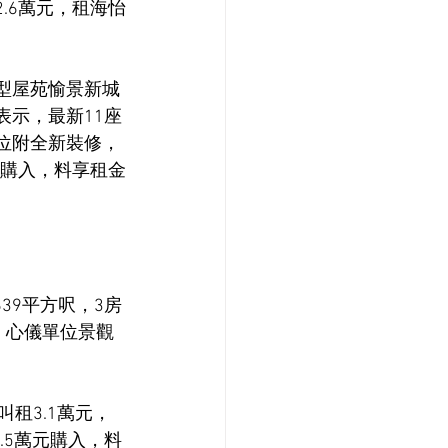
.6萬元，租海怡
大型屋苑愉景新城
表示，最新11座
單位附全新裝修，
萬元購入，料享租金
39平方呎，3房
，心儀單位景觀
租3.1萬元，
8.5萬元購入，料