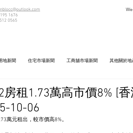
We
nblocc@outlook.com
195 1676
512 0565
用地新聞
住宅市場新聞
工商舖市場新聞
其他關於地
房租1.73萬高市價8% [
5-10-06
.73萬元租出，較市價高8%。