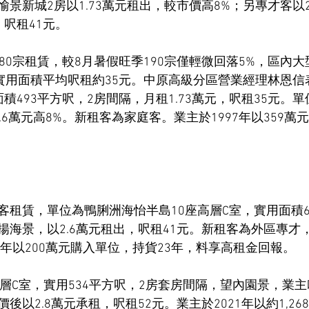
景新城2房以1.73萬元租出，較市價高8%；另專才客以2
呎租41元。
80宗租賃，較8月暑假旺季190宗僅輕微回落5%，區內
，實用面積平均呎租約35元。中原高級分區營業經理林恩信
積493平方呎，2房間隔，月租1.73萬元，呎租35元。
.6萬元高8%。新租客為家庭客。業主於1997年以359
客租賃，單位為鴨脷洲海怡半島10座高層C室，實用面積6
揚海景，以2.6萬元租出，呎租41元。新租客為外區專才
2年以200萬元購入單位，持貨23年，料享高租金回報。
層C室，實用534平方呎，2房套房間隔，望內園景，業主叫
以2.8萬元承租，呎租52元。業主於2021年以約1,26