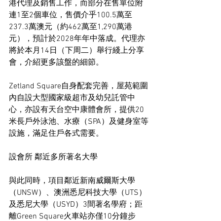
港代理及銷售工作，而部分在售單位附
連1至2個車位，售價介乎100.5萬至
237.3萬澳元（約462萬至1,290萬港
元），預計於2028年年中落成。代理亦
將於本月14日（下周二）舉行綫上分享
會，介紹更多該盤的細節。
Zetland Square自身配套完善，屋苑範圍
內自設大型國家級超市及幼兒託管中
心，亦設有天台空中康體會所，提供20
米長戶外泳池、水療（SPA）及健身室等
設施，滿足住戶各式需要。
設會所 鄰近多所著名大學
與此同時，項目鄰近新南威爾斯大學
（UNSW）、澳洲悉尼科技大學（UTS）
及悉尼大學（USYD）3間著名學府；距
離Green Square火車站亦僅10分鐘步