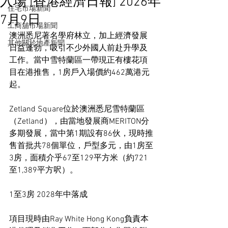
入場 [香港經濟日報] 2026年
住宅市場新聞
7月9日
工商舖市場新聞
澳洲悉尼著名學府林立，加上經濟發展
其他關於地產新聞
日益蓬勃，吸引不少外國人前赴升學及
工作。當中雪特蘭區一帶現正有樓花項
目在港推售，1房戶入場價約462萬港元
起。
Zetland Square位於澳洲悉尼雪特蘭區
（Zetland），由當地發展商MERITON分
多期發展，當中第1期設有86伙，現時推
售首批共78個單位，戶型多元，由1房至
3房，面積介乎67至129平方米（約721
至1,389平方呎）。
1至3房 2028年中落成
項目現時由Ray White Hong Kong負責本