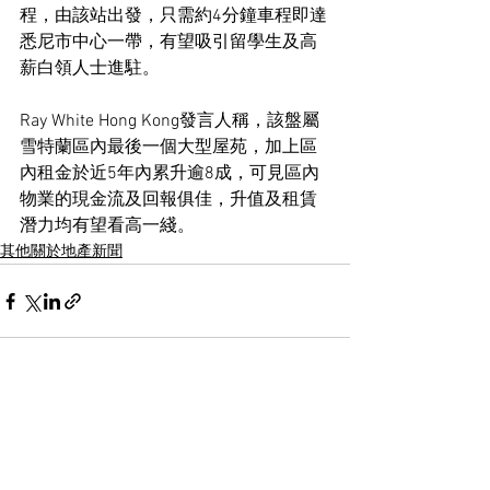
程，由該站出發，只需約4分鐘車程即達
悉尼市中心一帶，有望吸引留學生及高
薪白領人士進駐。
Ray White Hong Kong發言人稱，該盤屬
雪特蘭區內最後一個大型屋苑，加上區
內租金於近5年內累升逾8成，可見區內
物業的現金流及回報俱佳，升值及租賃
潛力均有望看高一綫。
其他關於地產新聞
See All
Recent Posts