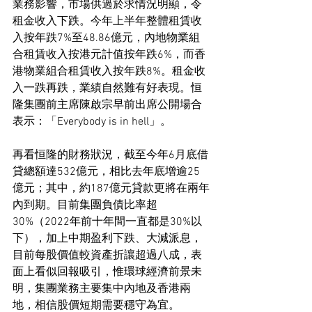
業務影響，市場供過於求情況明顯，令
租金收入下跌。今年上半年整體租賃收
入按年跌7%至48.86億元，內地物業組
合租賃收入按港元計值按年跌6%，而香
港物業組合租賃收入按年跌8%。租金收
入一跌再跌，業績自然難有好表現。恒
隆集團前主席陳啟宗早前出席公開場合
表示：「Everybody is in hell」。
再看恒隆的財務狀況，截至今年6月底借
貸總額達532億元，相比去年底增逾25
億元；其中，約187億元貸款更將在兩年
內到期。目前集團負債比率超
30%（2022年前十年間一直都是30%以
下），加上中期盈利下跌、大減派息，
目前每股價值較資產折讓超過八成，表
面上看似回報吸引，惟環球經濟前景未
明，集團業務主要集中內地及香港兩
地，相信股價短期需要穩守為宜。