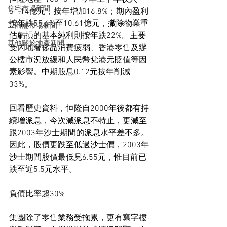
住宅市場新聞
61.14億元，按年增加16.8%；期內盈利
按年跌55.6%至10.61億元，撇除物業重
工商舖市場新聞
估虧損的基本純利則按年跌22%。主要
其他關於地產新聞
受內地奢侈品消費疲弱、香港零售及辦
公樓市況放緩和人民幣兌港元貶值等因
素影響。中期股息0.12元按年削減
33%。
回看歷史資料，恒隆自2000年後都有持
續增派息，今次減派息不特止，更減至
跟2003年沙士期間的派息水平差不多。
因此，股價更跌至低過沙士價，2003年
沙士期間股價最低見6.55元，惟目前已
跌至近5.5元水平。
負債比率超30%
集團除了零售業務受拖累，更有寫字樓