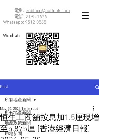
電郵:
enblocc@outlook.com
電話:
2195 1676
Whatsapp:
9512 0565
Wechat:
Post
所有地產新聞
May 20, 2024
1 min read
所有地產新聞
恒生工商舖按息加1.5厘現增
地產政策新聞
至5.875厘 [香港經濟日報]
用地新聞