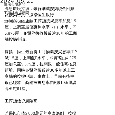
2024-05-20
住宅市場新聞
高息環境持續，銀行削減按揭現金回贈
工商舖市場新聞
及按揭審批，據指恒生銀行 
（00011） 上調工商舖按揭息率加息1.5
其他關於地產新聞
厘，上調至最優惠利水平（P）水平，即
5.875厘，並暫停接收樓齡逾30年的工商
舖按揭申請。
據指，恒生最新將工商物業按揭息率由P
減1.5厘，上調至P水平，即實際由4.375
厘加息至5.875厘，拉開跟一般住宅按息
距離。同時亦暫停樓齡逾30多年以上工
商舖的按揭申請。事實上，早前有指中
銀已經將工商舖按揭息率由P減1.65厘調
高至P加1厘。
工商舖信貸風險高
若果以市值2,000萬元的商廈為例，按揭