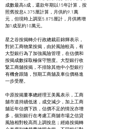
成數最高6成，還款年期以15年計算，按
照舊按息4.375厘計算，月供約9.1萬
元，但現時上調至5.875厘計，月供將增
加1成至約10萬元。
星之谷按揭轉介行政總裁莊錦輝表示，
對於工商物業按揭，由於風險較高，有
大型銀行為了加強風險管理，在估價和
按揭成數採取極保守態度。大型銀行收
緊工商舖按揭，不排除其他中小型銀行
有機會跟隨，預期工商舖及車位價格進
一步受壓。
中原按揭董事總經理王美鳳表示，工商
舖市道持續低迷，成交減少，加上工商
舖近年估價下跌，估價不足的情況亦增
多，個別銀行在考慮工商舖市場之信貸
風險相對較高而上調按息；經絡按揭轉