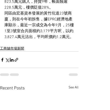
823.5萬元購入，持貨9年，帳面蝕逾
228.5萬元，樓價貶值28%。
同區由宏基資本發展的黃竹坑道23號商
廈，則在今年初拆售，據EPRC經濟地產
庫顯示，最近一宗成交為今年9月，25樓
1至3號室合共面積約3,179平方呎，以約
3,827.4萬元沽出，平均呎價約1.2萬元。
工商舖市場新聞
See All
Recent Posts