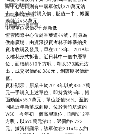
住宅市場新聞
際中心近日則有中層單位以370萬元沽
出，相較5年前購入價，貶值一半，帳面
工商舖市場新聞
勁蝕近466萬元。
其他關於地產新聞
中層單位呎價6千 創新低
恆雲國際中心位於香葉道44號，前身為
傲南廣場，由資深投資者林子峰夥拍投
資者收購及發展，早在2018年、2019年
以樓花形式拆售。近日其中一個中層單
位，面積約610平方呎，剛以370萬元沽
出，成交呎價約6,066元，創該廈呎價新
低。
資料顯示，原業主於2018年以約835.7萬
元一手購入上述單位，即持貨約5年，帳
面勁蝕465.7萬元，單位貶值56%。至於
同區近年新落成商廈、位於黃竹坑道的
W50，今年初一個高層單位，面積612平
方呎，以595萬元沽出，呎價約9,722
元。據資料顯示，該單位在2014年以約