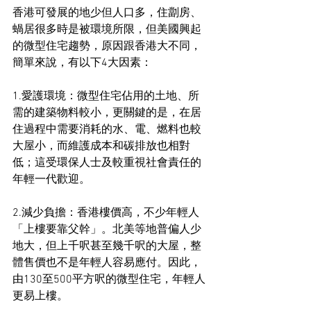
香港可發展的地少但人口多，住劏房、
蝸居很多時是被環境所限，但美國興起
的微型住宅趨勢，原因跟香港大不同，
簡單來說，有以下4大因素：
1.愛護環境：微型住宅佔用的土地、所
需的建築物料較小，更關鍵的是，在居
住過程中需要消耗的水、電、燃料也較
大屋小，而維護成本和碳排放也相對
低；這受環保人士及較重視社會責任的
年輕一代歡迎。
2.減少負擔：香港樓價高，不少年輕人
「上樓要靠父幹」。北美等地普偏人少
地大，但上千呎甚至幾千呎的大屋，整
體售價也不是年輕人容易應付。因此，
由130至500平方呎的微型住宅，年輕人
更易上樓。