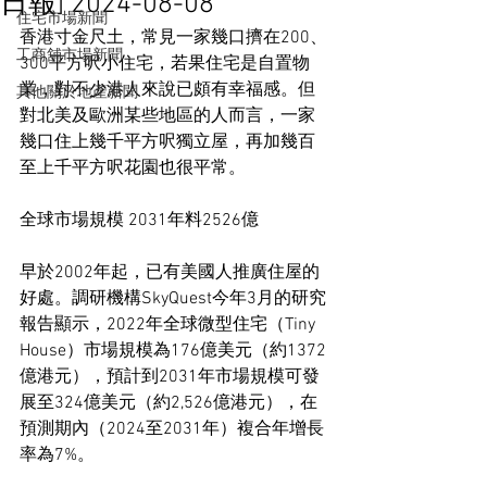
日報] 2024-08-08
住宅市場新聞
香港寸金尺土，常見一家幾口擠在200、
工商舖市場新聞
300平方呎小住宅，若果住宅是自置物
業，對不少港人來說已頗有幸福感。但
其他關於地產新聞
對北美及歐洲某些地區的人而言，一家
幾口住上幾千平方呎獨立屋，再加幾百
至上千平方呎花園也很平常。
全球市場規模 2031年料2526億
早於2002年起，已有美國人推廣住屋的
好處。調研機構SkyQuest今年3月的研究
報告顯示，2022年全球微型住宅（Tiny 
House）市場規模為176億美元（約1372
億港元），預計到2031年市場規模可發
展至324億美元（約2,526億港元），在
預測期內（2024至2031年）複合年增長
率為7%。