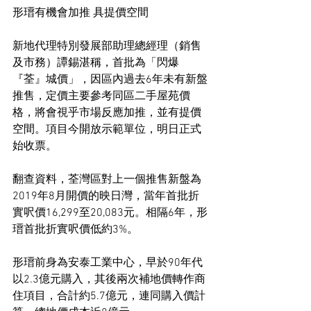
形瑨有機會加推 具提價空間
新地代理特別發展部助理總經理（銷售
及市務）譚錫湛稱，首批為「閃爆
『荃』城價」，因區內過去6年未有新盤
推售，定價主要參考同區二手屋苑價
格，將會視乎市場反應加推，並有提價
空間。項目今開放示範單位，明日正式
始收票。
翻查資料，荃灣區對上一個推售新盤為
2019年8月開價的映日灣，當年首批折
實呎價16,299至20,083元。相隔6年，形
瑨首批折實呎價低約3%。
形瑨前身為安泰工業中心，早於90年代
以2.3億元購入，其後兩次補地價轉作商
住項目，合計約5.7億元，連同購入價計