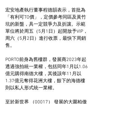
宏安地產執行董事程德韻表示，首批為
「有利可TO價」，定價參考同區及黃竹
坑的新盤，具一定競爭力及折讓。示範
單位將於周五（5月1日）起開放予VIP，
周六（5月2日）進行收票，最快下周銷
售。
PORTO前身為舊樓群，發展商2023年起
透過強拍統一業權，包括同年1月以1.06
億元購得南德大樓，其後該年11月以
1.37億元奪得花洲大樓，餘下的海德樓
則以私人形式統一業權。
至於新世界 （00017） 發展的大圍柏傲
莊III，將於周四（4月30日）再推45伙，
目前累收逾8,300票，超額逾183倍，將
於今日截票。
住宅市場新聞