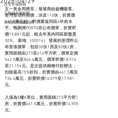
2026-04-29
住宅市場新聞
五一黃金周將至，發展商紛趁機吸客。
工商舖市場新聞
荃灣形瑨昨開價，涉及110伙，折實價
461.5萬元起，呎價重返同區6年前水
其他關於地產新聞
平。鴨脷洲PORTO亦公布價單，折實呎
價19,881元起，較去年系內同區新盤貴
30%。 新地 （00016） 發展的形瑨昨公
布首張價單，包括30伙1房及80伙2房，
實用面積由273至416平方呎，價單定價
542.9萬至866.4萬元，價單呎價18,916
至21,154元。是次提供兩種付款辦法，
扣除最高15%折扣，折實價由461.5萬至
736.4萬元，折實呎價16,079至17,981
元。
入場為5樓K單位，實用面積273平方呎1
房，折實價461.5萬元，折實呎價16,905
元。