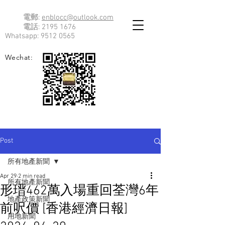
電郵:
enblocc@outlook.com
電話:
2195 1676
Whatsapp:
9512 0565
Wechat:
Post
所有地產新聞
Apr 29
2 min read
所有地產新聞
形瑨462萬入場重回荃灣6年
地產政策新聞
前呎價 [香港經濟日報]
用地新聞