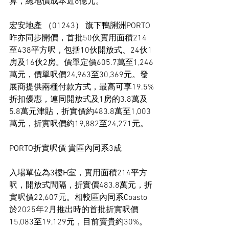
算，總地價成本近8億元。
宏安地產 （01243） 旗下鴨脷洲PORTO
昨亦同步開價，首批50伙實用面積214
至438平方呎，包括10伙開放式、24伙1
房及16伙2房。價單定價605.7萬至1,246
萬元，價單呎價24,963至30,369元。發
展商提供兩種付款方式，最高可享19.5%
折扣優惠，連同開放式及1房的3.8萬及
5.8萬元津貼，折實價約483.8萬至1,003
萬元，折實呎價約19,882至24,271元。
PORTO折實呎價 貴區內同系3成
入場單位為3樓H室，實用面積214平方
呎，開放式間隔，折實價483.8萬元，折
實呎價22,607元。相較區內同系Coasto
於2025年2月推出時的首批折實呎價
15,083至19,129元，目前賣貴約30%。