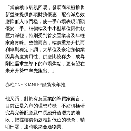
「當前樓市氣氛回暖，發展商積極推售
新盤並提供多項財務優惠，配合減息效
應降低入市門檻，使一手市場表現明顯
優於二手。細價樓及中小型單位因供款
壓力減輕，特別受到首次置業者及年輕
家庭青睞。整體而言，樓價重拾升軌而
利率則穩定下調，大單位及豪宅類物業
因具高度實用性、供應比較稀少，成為
剛性需求主導下的市場焦點，更有望在
未來升勢中率先跑出。」
赤柱ONE STANLEY餘貨來年推
他又謂，對於有意置業的準買家而言，
目前正是入市的理想時機，不妨積極研
究具完善配套及中長綫升值潛力的地
段，把握樓價仍處相對低位的機會，精
明部署，適時吸納合適物業。