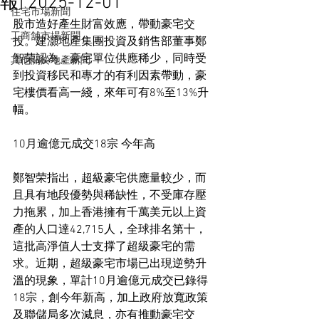
報] 2025-12-01
住宅市場新聞
股市造好產生財富效應，帶動豪宅交
工商舖市場新聞
投。建灝地產集團投資及銷售部董事鄭
智荣認為，豪宅單位供應稀少，同時受
其他關於地產新聞
到投資移民和專才的有利因素帶動，豪
宅樓價看高一綫，來年可有8%至13%升
幅。
10月逾億元成交18宗 今年高
鄭智荣指出，超級豪宅供應量較少，而
且具有地段優勢與稀缺性，不受庫存壓
力拖累，加上香港擁有千萬美元以上資
產的人口達42,715人，全球排名第十，
這批高淨值人士支撑了超級豪宅的需
求。近期，超級豪宅市場已出現逆勢升
溫的現象，單計10月逾億元成交已錄得
18宗，創今年新高，加上政府放寬政策
及聯儲局多次減息，亦有推動豪宅交