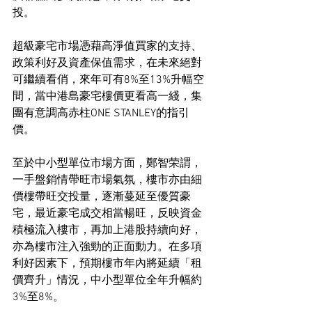
投。
超級豪宅市場憑藉高淨值買家的支持、
政策利好及資產保值需求，在未來絕對
可繼續看俏，來年可有8%至13%升幅空
間，當中港島豪宅樓價更看高一綫，集
團有意調高赤柱ONE STANLEY的指引
價。
至於中小型單位市場方面，鄭智荣謂，
一手盤銷情帶旺市場氣氛，樓市亦由細
價樓帶旺交投量，逐漸蔓延至優質豪
宅，最近豪宅成交相當暢旺，反映資金
積極流入樓市，再加上港股持續向好，
亦為樓市注入強勁的正面動力。在多項
利好因素下，預期樓市年內將延續「租
價齊升」情況，中小型單位全年升幅約
3%至8%。