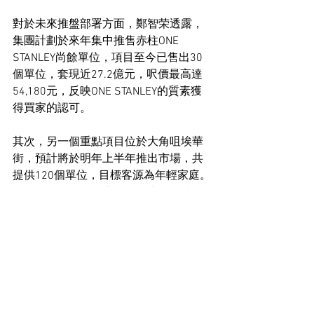
對於未來推盤部署方面，鄭智荣透露，
集團計劃於來年集中推售赤柱ONE 
STANLEY尚餘單位，項目至今已售出30
個單位，套現近27.2億元，呎價最高達
54,180元，反映ONE STANLEY的質素獲
得買家的認可。
其次，另一個重點項目位於大角咀埃華
街，預計將於明年上半年推出市場，共
提供120個單位，目標客源為年輕家庭。
項目在開則及配套上會有驚喜，詳情將
陸續公布。
住宅市場新聞