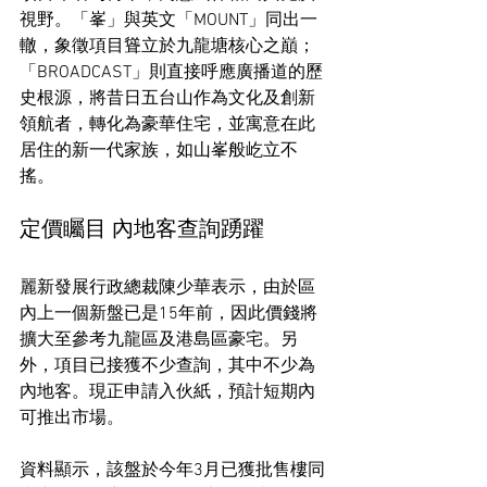
視野。「峯」與英文「MOUNT」同出一
轍，象徵項目聳立於九龍塘核心之巔；
「BROADCAST」則直接呼應廣播道的歷
史根源，將昔日五台山作為文化及創新
領航者，轉化為豪華住宅，並寓意在此
居住的新一代家族，如山峯般屹立不
搖。
定價矚目 內地客查詢踴躍
麗新發展行政總裁陳少華表示，由於區
內上一個新盤已是15年前，因此價錢將
擴大至參考九龍區及港島區豪宅。另
外，項目已接獲不少查詢，其中不少為
內地客。現正申請入伙紙，預計短期內
可推出市場。
資料顯示，該盤於今年3月已獲批售樓同