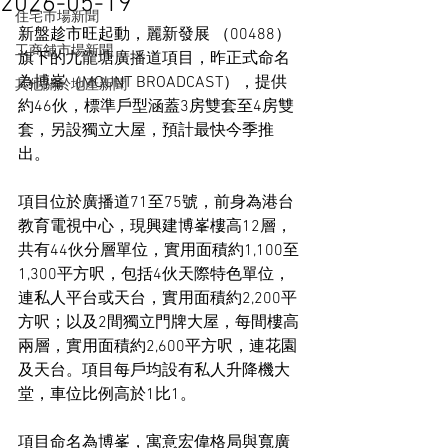
2026-05-19
住宅市場新聞
新盤趁市旺起動，麗新發展 （00488） 
工商舖市場新聞
旗下的九龍塘廣播道項目，昨正式命名
為博峯（MOUNT BROADCAST），提供
其他關於地產新聞
約46伙，標準戶型涵蓋3房雙套至4房雙
套，另設獨立大屋，預計最快今季推
出。
項目位於廣播道71至75號，前身為港台
教育電視中心，現興建博峯樓高12層，
共有44伙分層單位，實用面積約1,100至
1,300平方呎，包括4伙天際特色單位，
連私人平台或天台，實用面積約2,200平
方呎；以及2間獨立門牌大屋，每間樓高
兩層，實用面積約2,600平方呎，連花園
及天台。項目每戶均設有私人升降機大
堂，車位比例高於1比1。
項目命名為博峯，寓意宏偉格局與寬廣