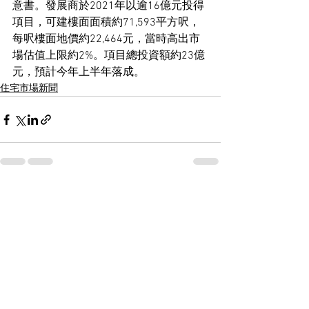
意書。發展商於2021年以逾16億元投得
項目，可建樓面面積約71,593平方呎，
每呎樓面地價約22,464元，當時高出市
場估值上限約2%。項目總投資額約23億
元，預計今年上半年落成。
住宅市場新聞
See All
Recent Posts