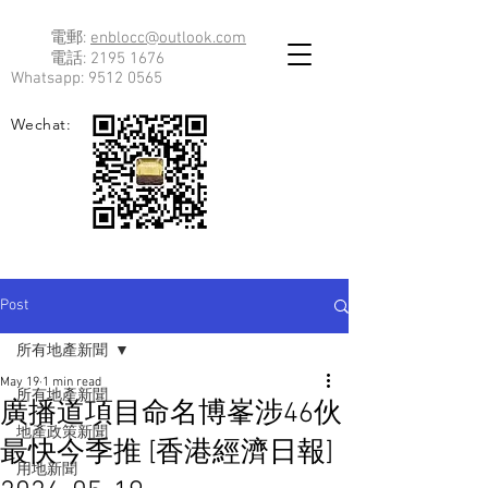
電郵:
enblocc@outlook.com
電話:
2195 1676
Whatsapp:
9512 0565
Wechat:
Post
所有地產新聞
May 19
1 min read
所有地產新聞
廣播道項目命名博峯涉46伙
地產政策新聞
最快今季推 [香港經濟日報]
用地新聞