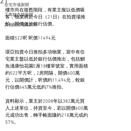
21
住宅市場新聞
樓市尚在復甦階段，有業主擬以低價吸
工商舖市場新聞
客，物業將於今日（21日）在拍賣場推
拍，開價低於銀行估價。
其他關於地產新聞
面積522呎 呎價11494元
環亞拍賣今日推拍多項物業，當中有住
宅業主盤以低於銀行估價推出，包括鰂
魚涌康怡花園E座18樓單號室，實用面積
約522平方呎，2房間隔，開價600萬
元，以開價計，呎價約11,494元，較銀
行估價645萬元低約7%推拍。
資料顯示，業主於2008年以382萬元買
入上述單位，持貨至今，若以開價600萬
元成功出售，轉手帳面賺約218萬元或約
57%。