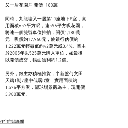
又一居花園戶 開價1180萬
同時，九龍塘又一居第10座地下B室，實
用面積657平方呎，連596平方呎花園，
將連一個雙號車位推拍，開價1,180萬
元，呎價約17,960元，較銀行估價約
1,222萬元輕微低約42萬元或3.4%。業主
於2005年以525萬元購入單位，如最後
以開價成交，帳面獲利約1.2倍。
另外，銀主亦積極推貨，半新盤何文田
天鑄1期7座中低層D室，實用面積約
1,576平方呎，望球場景觀為主，現開價
3,980萬元。
住宅市場新聞