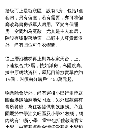
拾級而上是就寢區，設有3房，包括1個
套房，另有偏廳，若有需要，亦可將偏
廳改為書房或單人房用。至於各個睡
房，空間均為寬敞，尤其是主人套房，
除設有弧形落地窗，凸顯主人尊貴氣派
外，尚有凹位可作衣帽間。
從上層沿樓梯再上則為私家天台，上、
下連接合共3層，恍如洋房，私隱度高。
據中原網站資料，屋苑目前放賣單位約
14個，叫價由分層戶1,450萬元起。
物業除會所外，尚有穿梭小巴行走帝庭
園至港鐵油麻地站附近，另外屋苑備有
會所餐廳，為住客提供餐飲服務。帝庭
園屬於中學油尖旺區及小學31校網，網
內約有10所小學，當中包括佐敦道官立
小學、中華基督教會灣仔堂基道小學和