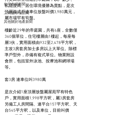
住宅市場新聞
私隱度高、居住環境優勝為賣點，是次
頂層複式戶連車位放盤叫價3,980萬元，
工商舖市場新聞
屬市場罕有筍盤。
其他關於地產新聞
樓齡近29年的帝庭園，共有6座，全數僅
360個單位，住宅樓層由1樓起，每座每
層3伙，實用面積由932至2,478平方呎，
主攻3房套房加士多房以上大單位。除標
準戶型外，亦備有複式單位。物業附設
會所，包括室外泳池、按摩池和網球場
等。
套3房 連車位叫3980萬
是次介紹1座頂層放盤屬屋苑罕有特色
戶，實用面積1,998平方呎，屬3房套房
另備工人房間隔、連平台157平方呎、天
台545平方呎，以及車位，目前叫價