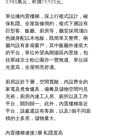
3,980萬元，呎價19,920元。
單位擁內置樓梯，採上行複式設計，確
保私隱。全屋裝修簡約，複式下層設有
巨型客、飯廳、廚房等，廳堂採用淺白
色牆身配以木地板，既簡單又整齊。兩
廳均設有多扇窗戶，其中飯廳外連偌大
的平台，單位外望為開揚區內景致，包
括翠綠京士柏公園亦一覽無遺。單位採
光度高，全屋明亮舒適。
廚房設於下層，空間寬敞，內設齊全的
家電及煮食爐具，備餐及儲物空間均見
充裕，廚房內連工人房、廁所以及工作
平台，開則歸一。此外，內置樓梯靠近
平台，該處還設有客廁，以及2個不同面
積的士多房，儲物量大。
內置樓梯連接3層 私隱度高