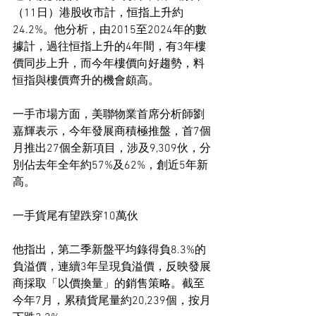
（11日）港股收市計，恒指上升約
24.2%。他分析，由2015至2024年的數
據計，過往恒指上升的4年間，有3年樓
價同步上升，而今年樓價向好趨勢，料
恒指與樓價齊升的機會頗高。
一手市場方面，美聯物業首席分析師劉
嘉輝表示，今年發展商積極推盤，首7個
月推出27個全新項目，涉及9,309伙，分
別佔去年全年約57%及62%，創近5年新
高。
一手貨尾有望跌穿10萬伙
他指出，第二季新盤平均錄得負8.3%的
負溢價，連續3年呈現負溢價，反映發展
商採取「以價換量」的銷售策略。截至
今年7月，累積貨尾量約20,239個，按月