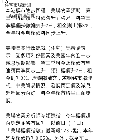
13
住宅市場新聞
本港樓市逐步回穩，美聯物業預期，第
工商舖市場新聞
三季將延續「租價齊升」格局，料第三
季樓價指數將上升2%，租金則上漲3%，
其他關於地產新聞
全年租金與樓價料同步上升。
美聯集團行政總裁（住宅）馬泰陽表
示，受多項利好因素及美國年內進一步
減息預期影響，第三季租金及樓價有望
連續兩季同步上升，預計樓價升2%，租
金則升3%。馬泰陽補充，若租務市場理
想、中美貿易情況、發展商定價及減息
進程因素向好，料全年樓市將呈正面發
展。
美聯物業分析師岑頌謙指，今年樓價趨
向穩定並略有回升，以前日（11日）
「美聯樓價指數」最新報128.2點，本年
迄今樓價微升0.05%。另外，截至前日