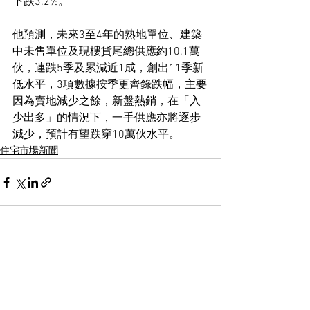
下跌3.2%。
他預測，未來3至4年的熟地單位、建築
中未售單位及現樓貨尾總供應約10.1萬
伙，連跌5季及累減近1成，創出11季新
低水平，3項數據按季更齊錄跌幅，主要
因為賣地減少之餘，新盤熱銷，在「入
少出多」的情況下，一手供應亦將逐步
減少，預計有望跌穿10萬伙水平。
住宅市場新聞
See All
Recent Posts