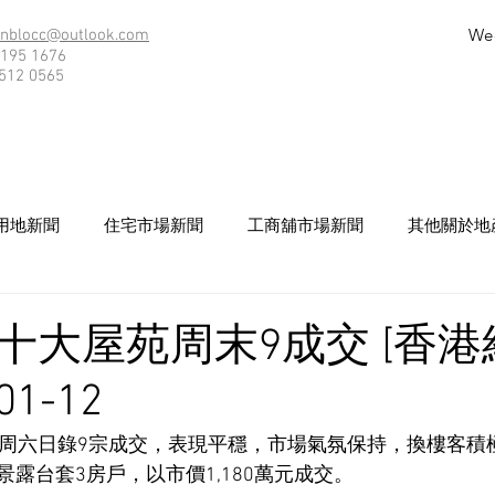
We
nblocc@outlook.com
195 1676
512 0565
用地新聞
住宅市場新聞
工商舖市場新聞
其他關於地
十大屋苑周末9成交 [香港
01-12
苑周六日錄9宗成交，表現平穩，市場氣氛保持，換樓客積
露台套3房戶，以市價1,180萬元成交。