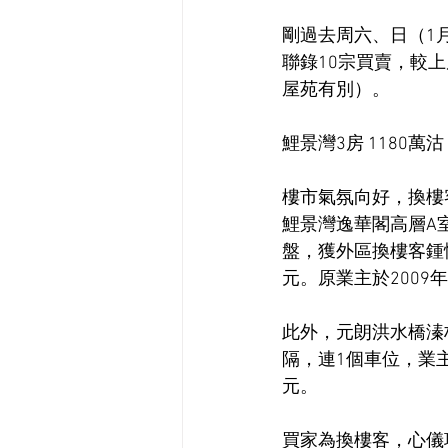
剛過去周六、日（1月
聯錄10宗買賣，較上
屋苑有別）。
鯉景灣3房 1180萬沽
樓市氣氛向好，換樓
鯉景灣逸華閣高層A
盤，獲外區換樓客鍾情
元。原業主於2009
此外，元朗洪水橋溱
隔，連1個車位，業主
元。
買家為換樓客，心儀項