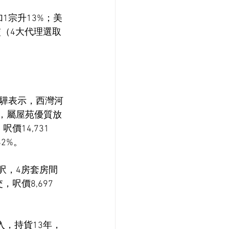
1宗升13%；美
交（4大代理選取
驊表示，西灣河
景，屬屋苑優質放
價14,731
2%。
呎，4房套房間
呎價8,697
入，持貨13年，