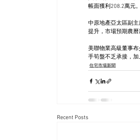
帳面獲利208.2萬元
中原地產亞太區副主
提升，市場預期農曆
美聯物業高級董事布
手筍盤不乏承接，加
住宅市場新聞
Recent Posts