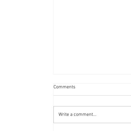
新盤平均面積見回升 [香港經
Comments
濟日報] 2026-08-06
港府正編制首份五年規劃，早前本
報社論就提到房屋部分，五年規劃
Write a comment...
的房屋指標不應只停留於「興建多
少個單位」的數量層面，而應涵蓋