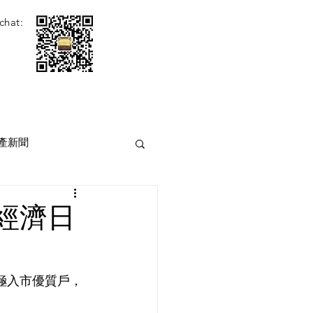
chat:
產新聞
經濟日
極入市優質戶，