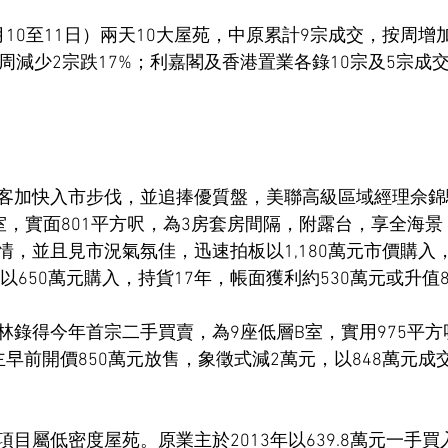
10至11日）兩天10大屋苑，中原累計9宗成交，按周增加
周減少2宗跌17%；利嘉閣及香港置業各錄10宗及5宗成
客加快入市步伐，並追捧優質盤，美聯高級區域經理佘錦
室，實面801平方呎，為3房套房間隔，附露台，享全海
，並且見市況氣氛佳，迅速拍板以1,180萬元市價購入，呎
年以650萬元購入，持貨17年，帳面獲利約530萬元或升值8
林錄得今年首宗二手買賣，為9座低層B室，實用975平方
早前開價850萬元放售，象徵式減2萬元，以848萬元成交，
目屬低密度屋苑。原業主於2013年以639.8萬元一手買