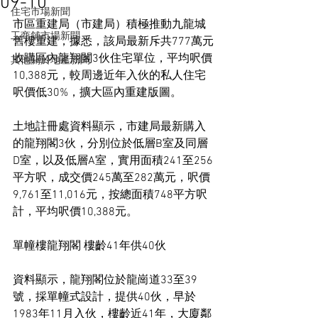
09-10
住宅市場新聞
市區重建局（市建局）積極推動九龍城
工商舖市場新聞
舊樓重建，據悉，該局最新斥共777萬元
收購區內龍翔閣3伙住宅單位，平均呎價
其他關於地產新聞
10,388元，較周邊近年入伙的私人住宅
呎價低30%，擴大區內重建版圖。
土地註冊處資料顯示，市建局最新購入
的龍翔閣3伙，分別位於低層B室及同層
D室，以及低層A室，實用面積241至256
平方呎，成交價245萬至282萬元，呎價
9,761至11,016元，按總面積748平方呎
計，平均呎價10,388元。
單幢樓龍翔閣 樓齡41年供40伙
資料顯示，龍翔閣位於龍崗道33至39
號，採單幢式設計，提供40伙，早於
1983年11月入伙，樓齡近41年，大廈鄰