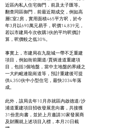
近區內私人住宅御門．前及太子匯等。
翻查同區御門．前最近期成交，例如高
層C室2房，實用面積465平方呎，於今
年3月以690萬元易手，呎價14,839元，
若以市建局今次收購3伙的平均呎價計
算，呎價較之低30%。
事實上，市建局在九龍城一帶不乏重建
項目，例如衙前圍道/賈炳達道重建項
目，包括3個地盤，當中主地盤的界綫之
一大約毗連龍崗道等，預計重建後可提
供4,350伙中小型住宅，最快2034年落
成。
此外，該局去年10月亦就區內啟德道/沙
浦道重建項目招收發展意向書，共接獲
31份意向書，並於上月邀請30家發展商
及財團就上述項目入標，本月20日截