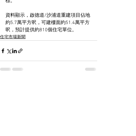
標。
資料顯示，啟德道/沙浦道重建項目佔地
約5.7萬平方呎，可建樓面約51.4萬平方
呎，預計提供約810個住宅單位。
住宅市場新聞
See All
Recent Posts