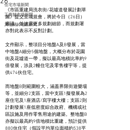
26
住宅市場新聞
《市區重建局洗衣街/花墟道發展計劃草
工商舖市場新聞
圖》提交至城規會，將於今日（26日）
審議，並披露更多規劃細節，而規劃署
其他關於地產新聞
亦對此表示不反對計劃。
文件顯示，整項目分地盤A及B發展，當
中地盤A細分5個地盤，大概分布於花園
街及花墟道一帶，擬以最高地積比率約9
倍發展，涉及2幢住宅及零售樓宇等，提
供474伙住宅。
而地盤B則範圍較大，涵蓋界限街遊樂場
等，並細分2支區，當中支區1擬發展為2
座住宅及1座酒店/寫字樓大樓；支區2則
計劃發展1座低密度綜合政府、機構或社
區設施及用作零售用途的建築。整地盤B
亦擬以最高約9倍地積比重建，預計提供
880伙住宅（假設平均單位面積約538平