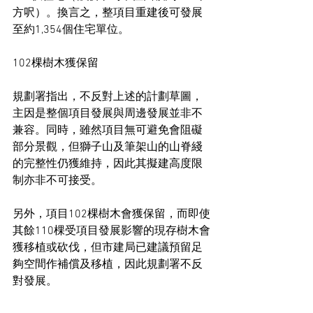
方呎）。換言之，整項目重建後可發展
至約1,354個住宅單位。
102棵樹木獲保留
規劃署指出，不反對上述的計劃草圖，
主因是整個項目發展與周邊發展並非不
兼容。同時，雖然項目無可避免會阻礙
部分景觀，但獅子山及筆架山的山脊綫
的完整性仍獲維持，因此其擬建高度限
制亦非不可接受。
另外，項目102棵樹木會獲保留，而即使
其餘110棵受項目發展影響的現存樹木會
獲移植或砍伐，但市建局已建議預留足
夠空間作補償及移植，因此規劃署不反
對發展。