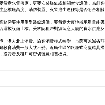
要留意水電供應，更要安裝煤氣或相關煮食設備，為顧客
注意樓底高度、消防裝置、火警逃生途徑等是否附合相關
業務需要使用重型醫療設備，要留意大廈地板承重量能否
否運載設備上樓。美容院租戶則須留意大廈的食水供應及
境、港人北上消費、旅客消費模式轉變，市民可以減省額
庭教育消費一般大致不變。近民生區的銀座式商廈確具潛
，投資者及租戶可密切留意相關板塊。