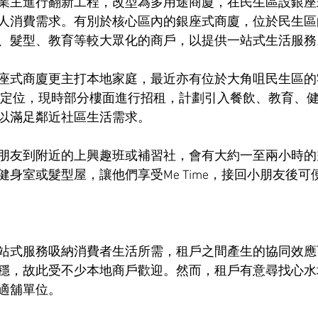
業主進行翻新工程，改型為多用途商廈，在民生區設銀座
人消費需求。有別於核心區內的銀座式商廈，位於民生區
、髮型、教育等較大眾化的商戶，以提供一站式生活服務
座式商廈更主打本地家庭，最近亦有位於大角咀民生區的
重新定位，現時部分樓面進行招租，計劃引入餐飲、教育、
以滿足鄰近社區生活需求。
朋友到附近的上興趣班或補習社，會有大約一至兩小時的
身室或髮型屋，讓他們享受Me Time，接回小朋友後可
站式服務吸納消費者生活所需，租戶之間產生的協同效應
穩，故此受不少本地商戶歡迎。然而，租戶有意尋找心水
適舖單位。