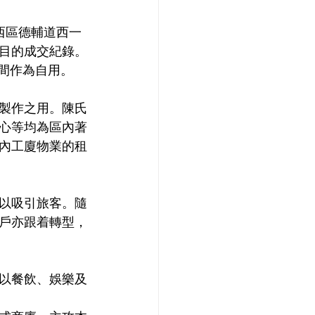
西區德輔道西一
矚目的成交紀錄。
空間作為自用。
製作之用。陳氏
心等均為區內著
內工廈物業的租
以吸引旅客。隨
戶亦跟着轉型，
以餐飲、娛樂及