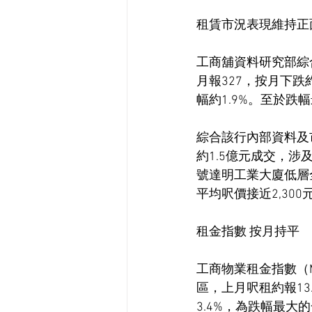
租賃市況表現維持正面
工商舖資料研究部綜
月報327，按月下跌
幅約1.9%。至於跌
綜合該行內部資料及
約1.5億元成交，涉及
號達明工業大廈低層全
平均呎價接近2,300
租金指數 按月持平
工商物業租金指數（M
區，上月呎租約報13
3.4%，為跌幅最大