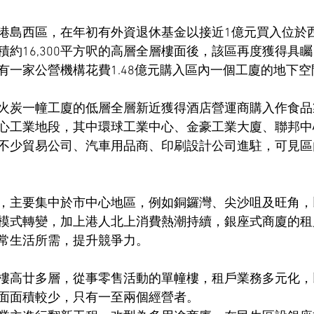
港島西區，在年初有外資退休基金以接近1億元買入位於
積約16,300平方呎的高層全層樓面後，該區再度獲得具
有一家公營機構花費1.48億元購入區內一個工廈的地下
火炭一幢工廈的低層全層新近獲得酒店營運商購入作食品
心工業地段，其中環球工業中心、金豪工業大廈、聯邦中
不少貿易公司、汽車用品商、印刷設計公司進駐，可見區
，主要集中於市中心地區，例如銅鑼灣、尖沙咀及旺角，
模式轉變，加上港人北上消費熱潮持續，銀座式商廈的租
常生活所需，提升競爭力。
樓高廿多層，從事零售活動的單幢樓，租戶業務多元化，
面面積較少，只有一至兩個經營者。