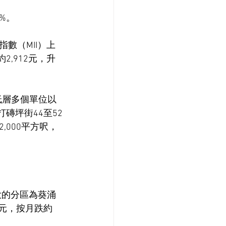
%。
數（MII）上
,912元，升
。
低層多個單位以
打磚坪街44至52
,000平方呎，
大的分區為葵涌
6元，按月跌約