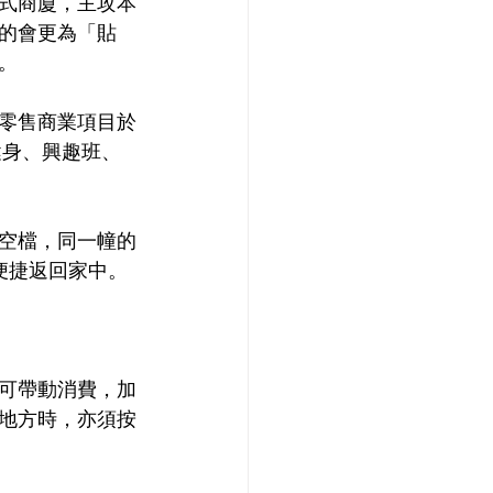
式商廈，主攻本
的會更為「貼
。
零售商業項目於
健身、興趣班、
空檔，同一幢的
便捷返回家中。
可帶動消費，加
地方時，亦須按