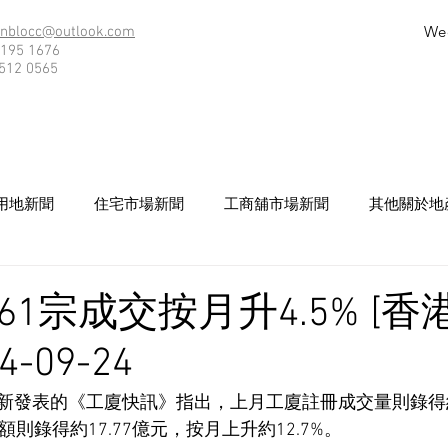
We
nblocc@outlook.com
195 1676
512 0565
用地新聞
住宅市場新聞
工商舖市場新聞
其他關於地
61宗成交按月升4.5% [
4-09-24
新發表的《工廈快訊》指出，上月工廈註冊成交量則錄得約
額則錄得約17.77億元，按月上升約12.7%。