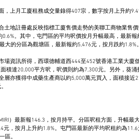
，上月工廈租務成交量錄得407宗，數字按月上升約9.4
合土地註冊處反映指標工廈售價走勢的美聯工商物業售價指
約0.6%。其中，屯門區的平均呎價按月升幅最高，最新報約2
幅最大的分區為觀塘區，最新報約5,476元，按月跌約1.8%
市場資訊所得，西環德輔道西444至452號香港工業大廈
面積達20,000平方呎，呎價則約為7,300元。另外，葵涌
層亦獲得中成藥生產商以約5,000萬元買入，面積接近22
元。
IRI）最新報146.3，按月持平。分區呎租方面，升幅最
.4元，按月上升約1.8%。屯門區最新的平均呎租約為11.
的一區。