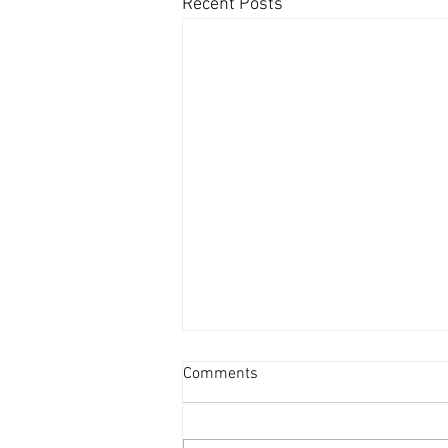
Recent Posts
資產重估派Vs防守現金流派
Comments
[香港經濟日報] 2026-08-07
2026年第二季的大額物業投資市