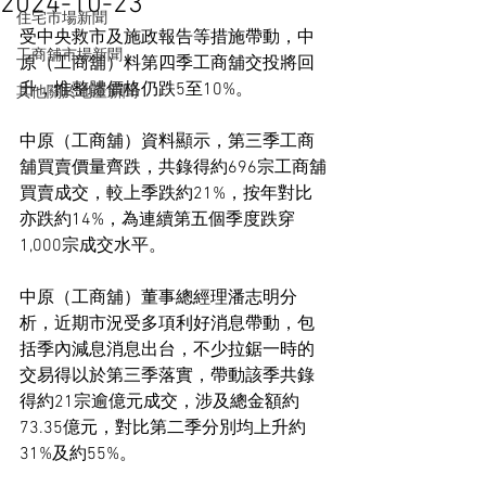
2024-10-23
住宅市場新聞
受中央救市及施政報告等措施帶動，中
工商舖市場新聞
原（工商舖）料第四季工商舖交投將回
升，惟整體價格仍跌5至10%。
其他關於地產新聞
中原（工商舖）資料顯示，第三季工商
舖買賣價量齊跌，共錄得約696宗工商舖
買賣成交，較上季跌約21%，按年對比
亦跌約14%，為連續第五個季度跌穿
1,000宗成交水平。
中原（工商舖）董事總經理潘志明分
析，近期市況受多項利好消息帶動，包
括季內減息消息出台，不少拉鋸一時的
交易得以於第三季落實，帶動該季共錄
得約21宗逾億元成交，涉及總金額約
73.35億元，對比第二季分別均上升約
31%及約55%。