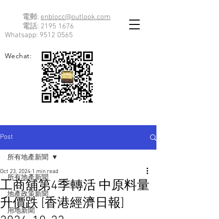
電郵:
enblocc@outlook.com
電話:
2195 1676
Whatsapp:
9512 0565
Wechat:
Post
所有地產新聞
Oct 23, 2024
1 min read
所有地產新聞
工商舖第4季轉活 中原料量
地產政策新聞
升價跌 [香港經濟日報]
用地新聞