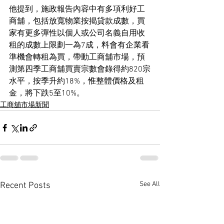
他提到，施政報告內容中有多項利好工
商舖，包括放寬物業按揭貸款成數，買
家有更多彈性以個人或公司名義自用收
租的成數上限劃一為7成，料會有企業看
準機會轉租為買，帶動工商舖市場，預
測第四季工商舖買賣宗數會錄得約820宗
水平，按季升約18%，惟整體價格及租
金，將下跌5至10%。
工商舖市場新聞
See All
Recent Posts