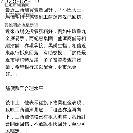
2025-06-10
住宅市場新聞
最近工商舖買賣量回升，「小巴大王」
工商舖市場新聞
馬僑生指，感覺到工商舖市況已回穩。
其他關於地產新聞
近來市場交投氣氛稍好，例如中環皇九
全層易手，而紀惠集團、盛匯商舖等相
繼沽舖，亦獲承接。馬僑生指，相信近
來銀行拆息回落，有助交投，「的確最
近市場稍轉活躍，多了投資者查詢物
業，希望銀行加以配合，令市況更
好。」
舖價跌至合理水平
後市上，他表示從旗下物業租金表現，
反映工商舖漸見底，「租金亦沒再向
下，工商舖價格已有很大調整，我預計
會開始回穩，不敢說很快回升，至少可
以穩定。」