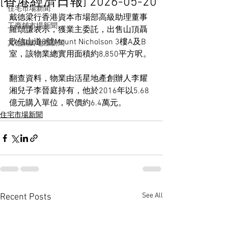
[香港經濟日報] 2026-05-20
住宅市場新聞
戴德梁行香港資本市場部高級助理董事
工商舖市場新聞
羅頌謙表示，獲業主委託，出售山頂聶
歌信山道8號Mount Nicholson 3樓A及B
其他關於地產新聞
室，該物業總實用面積約8,850平方呎。
翻查資料，物業由活星地產創辦人李耀
湘兒子李晉庭持有，他於2016年以5.68
億元購入單位，呎價約6.4萬元。
住宅市場新聞
See All
Recent Posts