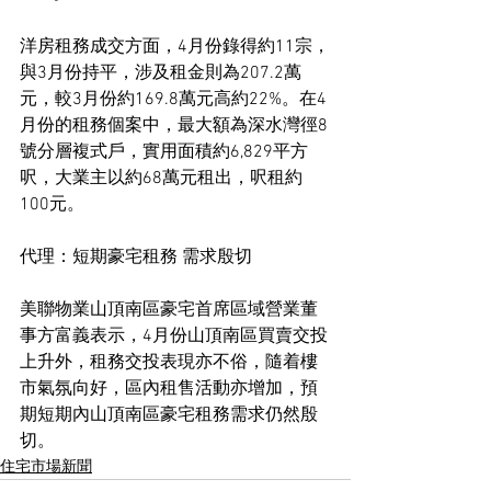
洋房租務成交方面，4月份錄得約11宗，
與3月份持平，涉及租金則為207.2萬
元，較3月份約169.8萬元高約22%。在4
月份的租務個案中，最大額為深水灣徑8
號分層複式戶，實用面積約6,829平方
呎，大業主以約68萬元租出，呎租約
100元。
代理：短期豪宅租務 需求殷切
美聯物業山頂南區豪宅首席區域營業董
事方富義表示，4月份山頂南區買賣交投
上升外，租務交投表現亦不俗，隨着樓
市氣氛向好，區內租售活動亦增加，預
期短期內山頂南區豪宅租務需求仍然殷
切。
住宅市場新聞