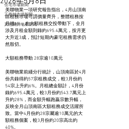
2026年5月8日
住宅市場新聞
美聯物業一項研究報告指出，4月山頂南
工商舖市場新聞
區租務市場可謂價量齊升，整體租務按
月增6%，在大額租務交投帶動下，全月
其他關於地產新聞
涉及月租金額則錄約695.4萬元，按月更
大升近3成，預計短期內豪宅租務需求仍
然殷切。
大額租務帶動 28宗逾10萬元
美聯物業前綫分行統計，山頂南區於4月
份共錄得約57宗租務成交，較3月份約
54宗上升約6%。月租總金額計，4月份
錄約695.4萬元，較3月份約543.7萬元上
升約28%，而金額升幅跑贏宗數升幅，
反映全月山頂南區大額租務成交活躍所
致。當中4月份約28宗屬逾10萬元的大
額租務個案，較3月份約20宗高出約
40%。