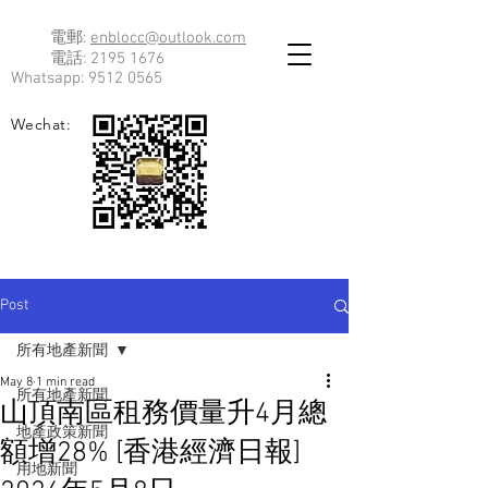
電郵:
enblocc@outlook.com
電話:
2195 1676
Whatsapp:
9512 0565
Wechat:
Post
所有地產新聞
May 8
1 min read
所有地產新聞
山頂南區租務價量升4月總
地產政策新聞
額增28% [香港經濟日報]
用地新聞