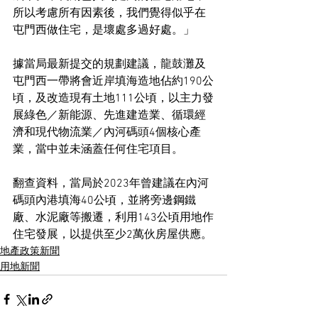
所以考慮所有因素後，我們覺得似乎在
屯門西做住宅，是壞處多過好處。」
據當局最新提交的規劃建議，龍鼓灘及
屯門西一帶將會近岸填海造地佔約190公
頃，及改造現有土地111公頃，以主力發
展綠色／新能源、先進建造業、循環經
濟和現代物流業／內河碼頭4個核心產
業，當中並未涵蓋任何住宅項目。
翻查資料，當局於2023年曾建議在內河
碼頭內港填海40公頃，並將旁邊鋼鐵
廠、水泥廠等搬遷，利用143公頃用地作
住宅發展，以提供至少2萬伙房屋供應。
地產政策新聞
用地新聞