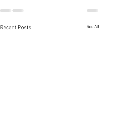
See All
Recent Posts
英皇粉嶺聯發街地盤意向
將軍澳又有新區