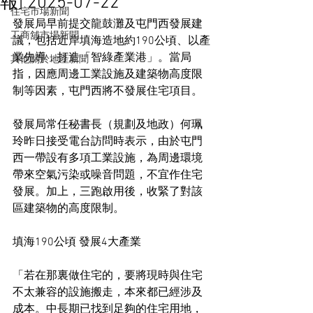
報] 2025-07-22
住宅市場新聞
發展局早前提交龍鼓灘及屯門西發展建
工商舖市場新聞
議，包括近岸填海造地約190公頃、以產
業先導，打造「智綠產業港」。當局
其他關於地產新聞
指，因應周邊工業設施及建築物高度限
制等因素，屯門西將不發展住宅項目。
發展局常任秘書長（規劃及地政）何珮
玲昨日接受電台訪問時表示，由於屯門
西一帶設有多項工業設施，為周邊環境
帶來空氣污染或噪音問題，不宜作住宅
發展。加上，三跑啟用後，收緊了對該
區建築物的高度限制。
填海190公頃 發展4大產業
「若在那裏做住宅的，要將現時與住宅
不太兼容的設施搬走，本來都已經涉及
成本。中長期已找到足夠的住宅用地，