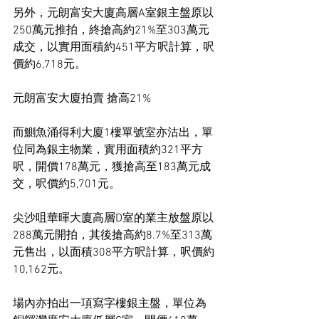
另外，元朗富安大廈高層A室銀主盤原以
250萬元推拍，終搶高約21%至303萬元
成交，以實用面積約451平方呎計算，呎
價約6,718元。
元朗富安大廈拍賣 搶高21%
而鰂魚涌得利大廈1樓單號室亦沽出，單
位同為銀主物業，實用面積約321平方
呎，開價178萬元，獲搶高至183萬元成
交，呎價約5,701元。
尖沙咀華暉大廈高層D室的業主放盤原以
288萬元開拍，其後搶高約8.7%至313萬
元售出，以面積308平方呎計算，呎價約
10,162元。
場內亦拍出一項寫字樓銀主盤，單位為