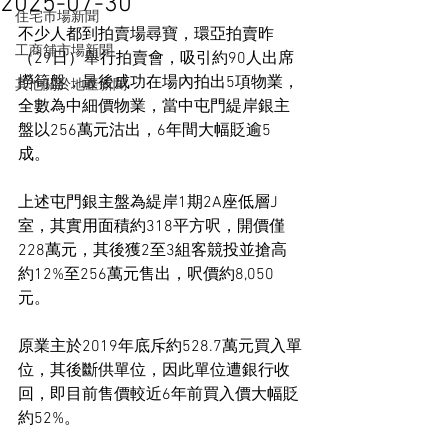
2025-07-30
住宅市場新聞
不少人都到拍賣場尋寶，環亞拍賣昨
工商舖市場新聞
（29日）舉行拍賣會，吸引約90人出席
撈筍盤，最後成功在場內拍出5項物業，
其他關於地產新聞
全數為中細價物業，當中屯門緹岸銀主
盤以256萬元沽出，6年間大幅貶逾5
成。
上述屯門銀主盤為緹岸1期2A座低層J
室，其實用面積約318平方呎，開價僅
228萬元，其後獲2至3組客競投並搶高
約12%至256萬元售出，呎價約8,050
元。
原業主於2019年底斥約528.7萬元買入單
位，其後斷供單位，因此單位遭銀行收
回，即目前售價較近6年前買入價大幅貶
約52%。