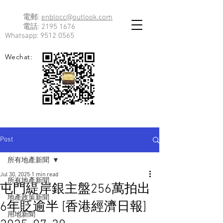
電郵:
enblocc@outlook.com
電話:
2195 1676
Whatsapp:
9512 0565
Wechat:
Post
所有地產新聞
Jul 30, 2025
1 min read
所有地產新聞
屯門緹岸銀主盤256萬拍出
地產政策新聞
6年貶逾半 [香港經濟日報]
用地新聞