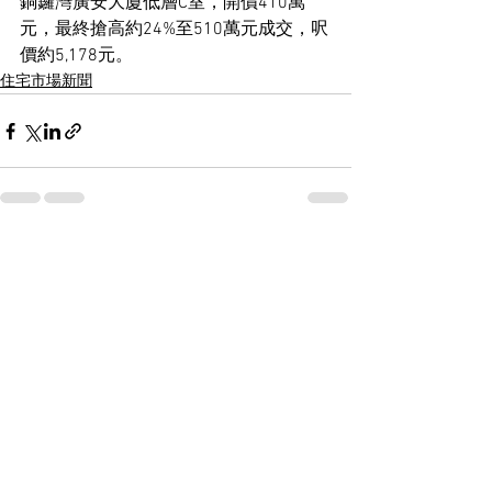
銅鑼灣廣安大廈低層C室，開價410萬
元，最終搶高約24%至510萬元成交，呎
價約5,178元。
住宅市場新聞
See All
Recent Posts