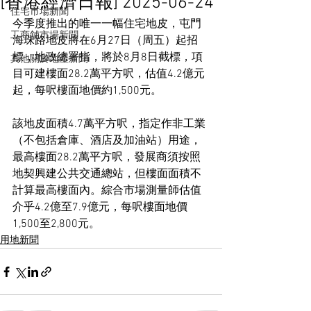
[香港經濟日報] 2025-06-24
住宅市場新聞
今季度推出的唯一一幅住宅地皮，屯門
工商舖市場新聞
海珠路地皮將在6月27日（周五）起招
標，地政總署指，將於8月8日截標，項
其他關於地產新聞
目可建樓面28.2萬平方呎，估值4.2億元
起，每呎樓面地價約1,500元。
該地皮面積4.7萬平方呎，指定作非工業
（不包括倉庫、酒店及加油站）用途，
最高樓面28.2萬平方呎，發展商須按照
地契興建公共交通總站，但樓面面積不
計算最高樓面內。綜合市場測量師估值
介乎4.2億至7.9億元，每呎樓面地價
1,500至2,800元。
用地新聞