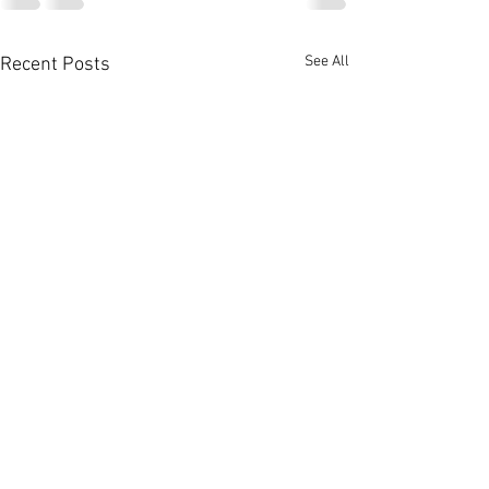
See All
Recent Posts
英皇粉嶺聯發街地盤意向
將軍澳又有新區
價8千萬放售 [香港經濟日
可遷入 [香港經濟