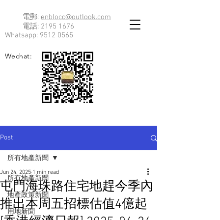
電郵:
enblocc@outlook.com
電話:
2195 1676
Whatsapp:
9512 0565
Wechat:
Post
所有地產新聞
Jun 24, 2025
1 min read
所有地產新聞
屯門海珠路住宅地趕今季內
地產政策新聞
推出本周五招標估值4億起
用地新聞