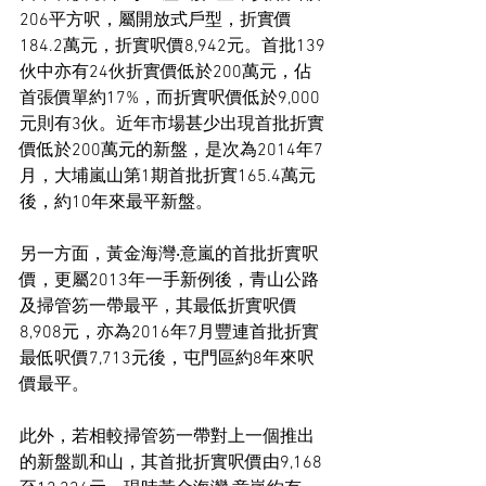
206平方呎，屬開放式戶型，折實價
184.2萬元，折實呎價8,942元。首批139
伙中亦有24伙折實價低於200萬元，佔
首張價單約17%，而折實呎價低於9,000
元則有3伙。近年市場甚少出現首批折實
價低於200萬元的新盤，是次為2014年7
月，大埔嵐山第1期首批折實165.4萬元
後，約10年來最平新盤。
另一方面，黃金海灣‧意嵐的首批折實呎
價，更屬2013年一手新例後，青山公路
及掃管笏一帶最平，其最低折實呎價
8,908元，亦為2016年7月豐連首批折實
最低呎價7,713元後，屯門區約8年來呎
價最平。
此外，若相較掃管笏一帶對上一個推出
的新盤凱和山，其首批折實呎價由9,168