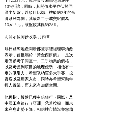
至12,336元，現時黃金海灣‧意嵐約有
10%折讓，同時，其開價水平亦低於同
區半新盤，以項目比鄰、樓齡約2年的帝
御系列為例，其最新二手成交呎價為
13,615元，該盤較其低約26%。
明開示位同步收票 月內售
旭日國際地產開發部董事總經理李炳餘
表示，首批屬於「黃金西餅價」，是次
定價參考了同區一、二手物業的價格，
以及考慮到項目的地理優勢，相信有一
定的吸引力，希望吸納更多大手客、投
資客以及用家入市，同時亦希望幫助年
輕人置業，而未來有加價空間。
他再指，樓盤已獲中信銀行（國際）及
中國工商銀行（亞洲）承造按揭，而未
來利息走勢下降，相信樓市情況亦愈趨