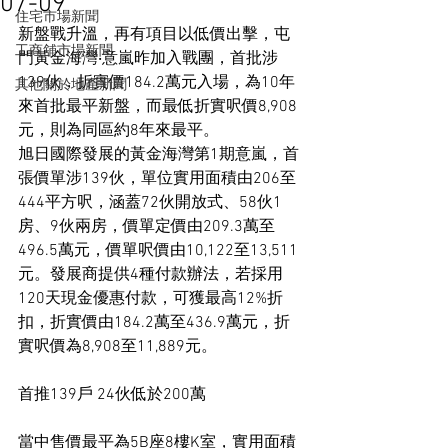
07-09
住宅市場新聞
新盤戰升溫，再有項目以低價出擊，屯
工商舖市場新聞
門黃金海灣‧意嵐昨加入戰團，首批涉
139伙，折實價184.2萬元入場，為10年
其他關於地產新聞
來首批最平新盤，而最低折實呎價8,908
元，則為同區約8年來最平。
旭日國際發展的黃金海灣第1期意嵐，首
張價單涉139伙，單位實用面積由206至
444平方呎，涵蓋72伙開放式、58伙1
房、9伙兩房，價單定價由209.3萬至
496.5萬元，價單呎價由10,122至13,511
元。發展商提供4種付款辦法，若採用
120天現金優惠付款，可獲最高12%折
扣，折實價由184.2萬至436.9萬元，折
實呎價為8,908至11,889元。
首推139戶 24伙低於200萬
當中售價最平為5B座8樓K室，實用面積