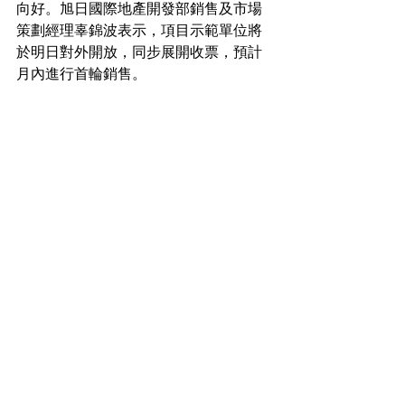
向好。旭日國際地產開發部銷售及市場
策劃經理辜錦波表示，項目示範單位將
於明日對外開放，同步展開收票，預計
月內進行首輪銷售。
住宅市場新聞
See All
Recent Posts