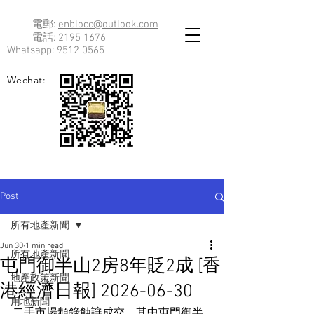
電郵:
enblocc@outlook.com
電話:
2195 1676
Whatsapp:
9512 0565
Wechat:
Post
所有地產新聞
Jun 30
1 min read
所有地產新聞
屯門御半山2房8年貶2成 [香
地產政策新聞
港經濟日報] 2026-06-30
用地新聞
二手市場頻錄蝕讓成交，其中屯門御半