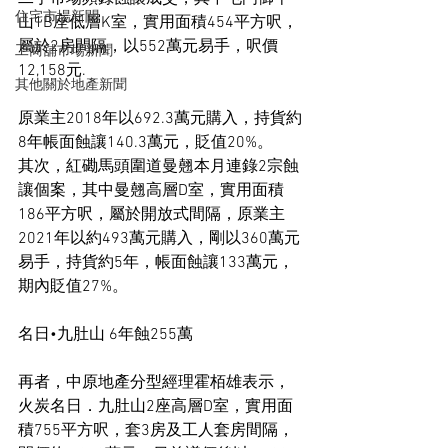
住宅市場新聞
山1B座低層K室，實用面積454平方呎，
屬於2房間隔，以552萬元易手，呎價
工商舖市場新聞
12,158元.
其他關於地產新聞
原業主2018年以692.3萬元購入，持貨約
8年帳面蝕讓140.3萬元，貶值20%。
其次，紅磡馬頭圍道曼翹本月連錄2宗蝕
讓個案，其中曼翹高層D室，實用面積
186平方呎，屬於開放式間隔，原業主
2021年以約493萬元購入，剛以360萬元
易手，持貨約5年，帳面蝕讓133萬元，
期內貶值27%。
名日•九肚山 6年蝕255萬
再者，中原地產分型經理霍栢雄表示，
火炭名日．九肚山2座高層D室，實用面
積755平方呎，套3房及工人套房間隔，